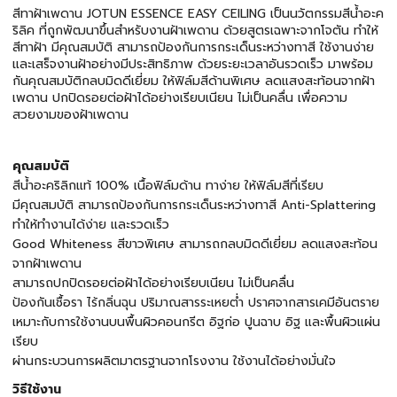
สีทาฝ้าเพดาน JOTUN ESSENCE EASY CEILING เป็นนวัตกรรมสีน้ำอะค
ริลิค ที่ถูกพัฒนาขึ้นสำหรับงานฝ้าเพดาน ด้วยสูตรเฉพาะจากโจตัน ทำให้
สีทาฝ้า มีคุณสมบัติ สามารถป้องกันการกระเด็นระหว่างทาสี ใช้งานง่าย
และเสร็จงานฝ้าอย่างมีประสิทธิภาพ ด้วยระยะเวลาอันรวดเร็ว มาพร้อม
กันคุณสมบัติกลบมิดดีเยี่ยม ให้ฟิล์มสีด้านพิเศษ ลดแสงสะท้อนจากฝ้า
เพดาน ปกปิดรอยต่อฝ้าได้อย่างเรียบเนียน ไม่เป็นคลื่น เพื่อความ
สวยงามของฝ้าเพดาน
คุณสมบัติ
สีน้ำอะคริลิกแท้ 100% เนื้อฟิล์มด้าน ทาง่าย ให้ฟิล์มสีที่เรียบ
มีคุณสมบัติ สามารถป้องกันการกระเด็นระหว่างทาสี Anti-Splattering
ทำให้ทำงานได้ง่าย และรวดเร็ว
Good Whiteness สีขาวพิเศษ สามารถกลบมิดดีเยี่ยม ลดแสงสะท้อน
จากฝ้าเพดาน
สามารถปกปิดรอยต่อฝ้าได้อย่างเรียบเนียน ไม่เป็นคลื่น
ป้องกันเชื้อรา ไร้กลิ่นฉุน ปริมาณสารระเหยต่ำ ปราศจากสารเคมีอันตราย
เหมาะกับการใช้งานบนพื้นผิวคอนกรีต อิฐก่อ ปูนฉาบ อิฐ และพื้นผิวแผ่น
เรียบ
ผ่านกระบวนการผลิตมาตรฐานจากโรงงาน ใช้งานได้อย่างมั่นใจ
วิธีใช้งาน