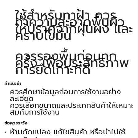
ใช้สำหรับทาฝ้า ควร
ทำความสะอาดพื้นผิว
ให้ปราศจากฝุ่นผง และ
คราบไขมัน
ควรรองพื้นก่อนทุก
ครั้ง เพื่อประสิทธิภาพ
การยึดเกาะที่ดี
คำแนะนำ
ควรศึกษาข้อมูลก่อนการใช้งานอย่าง
ละเอียด
ควรเลือกขนาดและประเภทสินค้าให้เหมาะ
สมกับการใช้งาน
ข้อควรระวัง
ห้ามดัดแปลง แก้ไขสินค้า หรือนำไปใช้