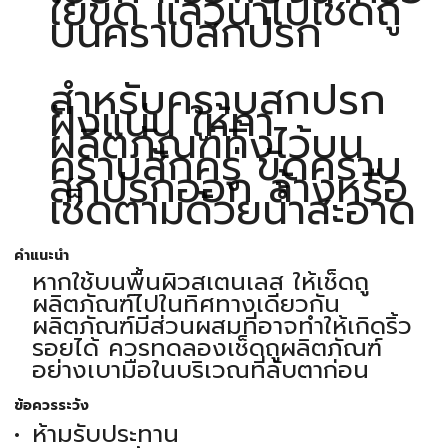
ใยขัด แล้วนำไปเช็ดถู
บนคราบสกปรก
สำหรับคราบสกปรก
ฝังแน่น ให้ทา
ผลิตภัณฑ์ทิ้งไว้บน
คราบสักครู่ ขัดคราบ
สกปรกออก ล้างหรือ
เช็ดตามด้วยน้ำสะอาด
คำแนะนำ
หากใช้บนพื้นผิวสเตนเลส ให้เช็ดถู
ผลิตภัณฑ์ไปในทิศทางเดียวกัน
ผลิตภัณฑ์มีส่วนผสมที่อาจทำให้เกิดริ้ว
รอยได้ ควรทดลองเช็ดถูผลิตภัณฑ์
อย่างเบามือในบริเวณที่ลับตาก่อน
ข้อควรระวัง
ห้ามรับประทาน