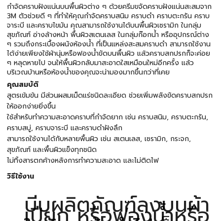
กำจัดคราบฝังแน่นบนพื้นผิวต่าง ๆ ด้วยครีมขจัดคราบฝังแน่นสะสมจาก
3M ตัวช่วยดี ๆ ที่ทำให้คุณกำจัดคราบสนิม คราบดำ คราบตะกรัน คราบ
จาระบี และคราบไขมัน คุณสามารถใช้งานได้บนพื้นผิวเซรามิก ในกลุ่ม
สุขภัณฑ์ อ่างล้างหน้า พื้นผิวสเตนเลส ในกลุ่มก๊อกน้ำ หรืออุปกรณ์ต่าง
ๆ รวมถึงกระเบื้องผนังห้องน้ำ ที่เป็นแหล่งสะสมคราบดำ สามารถใช้งาน
ได้ง่ายเพียงใช้ผ้านุ่มหรือฟองน้ำขัดบนพื้นผิว แล้วคราบสกปรกก็จะค่อย
ๆ หลุดหายไป จนให้พื้นผิวกลับมาสะอาดใสเหมือนใหม่อีกครั้ง แล้ว
บริเวณบ้านหรือห้องน้ำของคุณจะน่ามองมากขึ้นกว่าที่เคย
คุณสมบัติ
สูตรเข้มข้น มีส่วนผสมเม็ดแร่ชนิดละเอียด ช่วยเพิ่มพลังขัดคราบสกปรก
ให้ออกง่ายยิ่งขึ้น
ใช้สำหรับทำความสะอาดคราบที่กำจัดยาก เช่น คราบสนิม, คราบตะกรัน,
คราบสบู่, คราบจาระบี และคราบดำฝังลึก
สามารถใช้งานได้กับหลายพื้นผิว เช่น สเตนเลส, เซรามิก, กระจก,
สุขภัณฑ์ และพื้นผิวแข็งทุกชนิด
ไม่ทิ้งสารตกค้างหลังการทำความสะอาด และไม่ติดไฟ
วิธีใช้งาน
บีบผลิตภัณฑ์ลงบนผ้า
เปียก หรือฟองน้ำหรือ