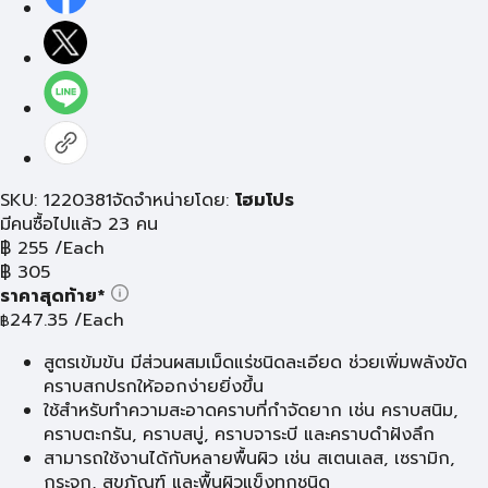
SKU: 1220381
จัดจำหน่ายโดย:
โฮมโปร
มีคนซื้อไปแล้ว 23 คน
฿
255
/Each
฿
305
ราคาสุดท้าย*
247.35
/Each
฿
สูตรเข้มข้น มีส่วนผสมเม็ดแร่ชนิดละเอียด ช่วยเพิ่มพลังขัด
คราบสกปรกให้ออกง่ายยิ่งขึ้น
ใช้สำหรับทำความสะอาดคราบที่กำจัดยาก เช่น คราบสนิม,
คราบตะกรัน, คราบสบู่, คราบจาระบี และคราบดำฝังลึก
สามารถใช้งานได้กับหลายพื้นผิว เช่น สเตนเลส, เซรามิก,
กระจก, สุขภัณฑ์ และพื้นผิวแข็งทุกชนิด