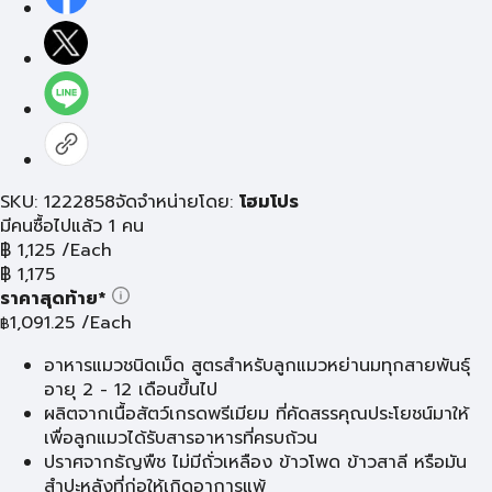
SKU: 1222858
จัดจำหน่ายโดย:
โฮมโปร
มีคนซื้อไปแล้ว 1 คน
฿
1,125
/Each
฿
1,175
ราคาสุดท้าย*
1,091.25
/Each
฿
อาหารแมวชนิดเม็ด สูตรสำหรับลูกแมวหย่านมทุกสายพันธุ์
อายุ 2 - 12 เดือนขึ้นไป
ผลิตจากเนื้อสัตว์เกรดพรีเมียม ที่คัดสรรคุณประโยชน์มาให้
เพื่อลูกแมวได้รับสารอาหารที่ครบถ้วน
ปราศจากธัญพืช ไม่มีถั่วเหลือง ข้าวโพด ข้าวสาลี หรือมัน
สำปะหลังที่ก่อให้เกิดอาการแพ้