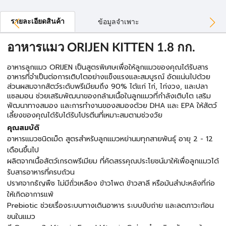
รายละเอียดสินค้า
ข้อมูลจำเพาะ
อาหารแมว ORIJEN KITTEN 1.8 กก.
อาหารลูกแมว ORIJEN เป็นสูตรพิเศษเพื่อให้ลูกแมวของคุณได้รับสาร
อาหารที่จำเป็นต่อการเติบโตอย่างแข็งแรงและสมบูรณ์ อัดแน่นไปด้วย
ส่วนผสมจากสัตว์ระดับพรีเมียมถึง 90% ได้แก่ ไก่, ไก่งวง, และปลา
แซลมอน ช่วยเสริมพัฒนาของกล้ามเนื้อในลูกแมวที่กำลังเติบโต เสริม
พัฒนาทางสมอง และการทำงานของสมองด้วย DHA และ EPA ให้สัตว์
เลี้ยงของคุณได้รับได้รับโปรตีนที่เหมาะสมตามช่วงวัย
คุณสมบัติ
อาหารแมวชนิดเม็ด สูตรสำหรับลูกแมวหย่านมทุกสายพันธุ์ อายุ 2 - 12
เดือนขึ้นไป
ผลิตจากเนื้อสัตว์เกรดพรีเมียม ที่คัดสรรคุณประโยชน์มาให้เพื่อลูกแมวได้
รับสารอาหารที่ครบถ้วน
ปราศจากธัญพืช ไม่มีถั่วเหลือง ข้าวโพด ข้าวสาลี หรือมันสำปะหลังที่ก่อ
ให้เกิดอาการแพ้
Prebiotic ช่วยเรื่องระบบทางเดินอาหาร ระบบขับถ่าย และลดภาวะก้อน
ขนในแมว