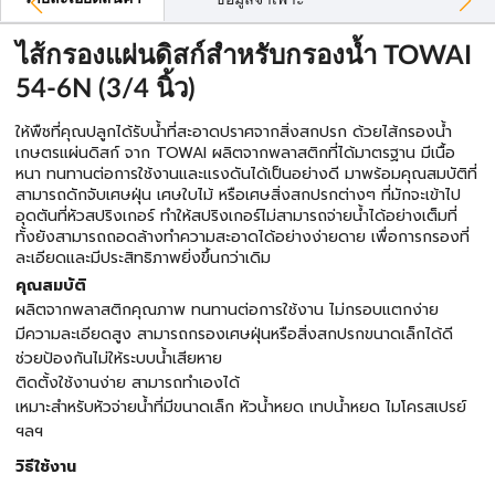
ข้อมูลจำเพาะ
ไส้กรองแผ่นดิสก์สำหรับกรองน้ำ TOWAI
54-6N (3/4 นิ้ว)
ให้พืชที่คุณปลูกได้รับน้ำที่สะอาดปราศจากสิ่งสกปรก ด้วยไส้กรองน้ำ
เกษตรแผ่นดิสก์ จาก TOWAI ผลิตจากพลาสติกที่ได้มาตรฐาน มีเนื้อ
หนา ทนทานต่อการใช้งานและแรงดันได้เป็นอย่างดี มาพร้อมคุณสมบัติที่
สามารถดักจับเศษฝุ่น เศษใบไม้ หรือเศษสิ่งสกปรกต่างๆ ที่มักจะเข้าไป
อุดตันที่หัวสปริงเกอร์ ทำให้สปริงเกอร์ไม่สามารถจ่ายน้ำได้อย่างเต็มที่
ทั้งยังสามารถถอดล้างทำความสะอาดได้อย่างง่ายดาย เพื่อการกรองที่
ละเอียดและมีประสิทธิภาพยิ่งขึ้นกว่าเดิม
คุณสมบัติ
ผลิตจากพลาสติกคุณภาพ ทนทานต่อการใช้งาน ไม่กรอบแตกง่าย
มีความละเอียดสูง สามารถกรองเศษฝุ่นหรือสิ่งสกปรกขนาดเล็กได้ดี
ช่วยป้องกันไม่ให้ระบบน้ำเสียหาย
ติดตั้งใช้งานง่าย สามารถทำเองได้
เหมาะสำหรับหัวจ่ายน้ำที่มีขนาดเล็ก หัวน้ำหยด เทปน้ำหยด ไมโครสเปรย์
ฯลฯ
วิธีใช้งาน