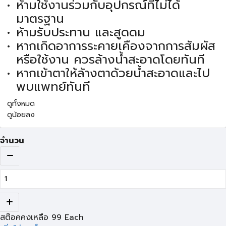
ห้ามใช้งานร่วมกับอุปกรณ์ที่ไม่ได้
มาตรฐาน
ห้ามรับประทาน และสูดดม
หากเกิดอาการระคายเคืองจากการสัมผัส
หรือใช้งาน ควรล้างน้ำสะอาดโดยทันที
หากเข้าตาให้ล้างตาด้วยน้ำสะอาดและไป
พบแพทย์ทันที
ดูทั้งหมด
ดูน้อยลง
จำนวน
สต๊อคคงเหลือ
99
Each