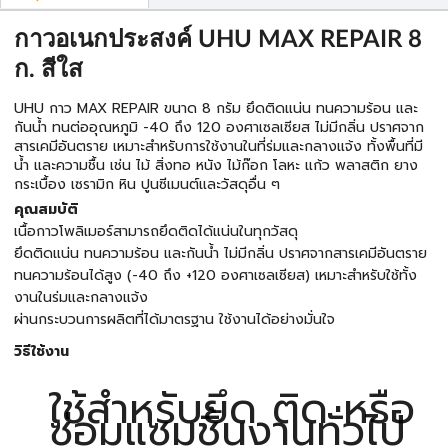
กาวอเนกประสงค์ UHU MAX REPAIR 8
ก. สีใส
UHU กาว MAX REPAIR ขนาด 8 กรัม ยึดติดแน่น ทนความร้อน และ
กันน้ำ ทนต่ออุณหภูมิ -40 ถึง 120 องศาเซลเซียส ไม่มีกลิ่น ปราศจาก
สารเคมีอันตราย เหมาะสำหรับการใช้งานในที่ร่มและกลางแจ้ง ทั้งพื้นที่มี
น้ำ และความชื้น เช่น ไม้ สิ่งทอ หนัง ไม้ก๊อก โลหะ แก้ว พลาสติก ยาง
กระเบื้อง เซรามิก หิน ปูนซีเมนต์และวัสดุอื่น ๆ
คุณสมบัติ
เนื้อกาวโพลิเมอร์สามารถยึดติดได้แน่นในทุกวัสดุ
ยึดติดแน่น ทนความร้อน และกันน้ำ ไม่มีกลิ่น ปราศจากสารเคมีอันตราย
ทนความร้อนได้สูง (-40 ถึง +120 องศาเซลเซียส) เหมาะสำหรับใช้ทั้ง
งานในร่มและกลางแจ้ง
ผ่านกระบวนการผลิตที่ได้มาตรฐาน ใช้งานได้อย่างมั่นใจ
วิธีใช้งาน
ใช้สำหรับยึด ติด หรือ
ซ่อมแซมชิ้นงานทั่วไป