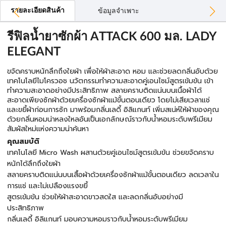
รายละเอียดสินค้า
ข้อมูลจำเพาะ
รีฟิลน้ำยาซักผ้า ATTACK 600 มล. LADY
ELEGANT
ขจัดคราบหนักลึกถึงใยผ้า เพื่อให้ผ้าสะอาด หอม และช่วยลดกลิ่นอับด้วย
เทคโนโลยีไมโครวอช นวัตกรรมทำความสะอาดคู่เอนไซม์สูตรเข้มข้น เข้า
ทำความสะอาดอย่างมีประสิทธิภาพ สลายคราบติดแน่นบนเนื้อผ้าได้
สะอาดเพียงซักผ้าด้วยเครื่องซักผ้าแม้ขั้นตอนเดียว โดยไม่เสียเวลาแช่
และขยี้ผ้าก่อนการซัก มาพร้อมกลิ่นเลดี้ อิลิแกนท์ เพิ่มสเน่ห์ให้ผ้าของคุณ
ด้วยกลิ่นหอมน่าหลงใหลอันเป็นเอกลักษณ์ราวกับน้ำหอมระดับพรีเมียม
สัมผัสใหม่แห่งความน่าค้นหา
คุณสมบัติ
เทคโนโลยี Micro Wash ผสานด้วยคู่เอนไซม์สูตรเข้มข้น ช่วยขจัดคราบ
หนักได้ลึกถึงใยผ้า
สลายคราบติดแน่นบนเสื้อผ้าด้วยเครื่องซักผ้าแม้ขั้นตอนเดียว ลดเวลาใน
การแช่ และไม่เปลืองแรงขยี้
สูตรเข้มข้น ช่วยให้ผ้าสะอาดขาวสดใส และลดกลิ่นอับอย่างมี
ประสิทธิภาพ
กลิ่นเลดี้ อิลิแกนท์ มอบความหอมราวกับน้ำหอมระดับพรีเมียม