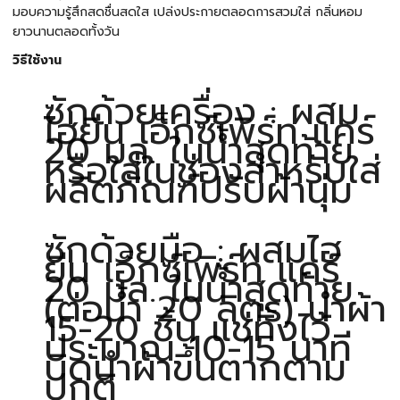
มอบความรู้สึกสดชื่นสดใส เปล่งประกายตลอดการสวมใส่ กลิ่นหอม
ยาวนานตลอดทั้งวัน
วิธีใช้งาน
ซักด้วยเครื่อง : ผสม
ไฮยีน เอ็กซ์เพิร์ท แคร์
20 มล. ในน้ำสุดท้าย
หรือใส่ในช่องสำหรับใส่
ผลิตภัณฑ์ปรับผ้านุ่ม
ซักด้วยมือ : ผสมไฮ
ยีน เอ็กซ์เพิร์ท แคร์
20 มล. ในน้ำสุดท้าย
(ต่อน้ำ 20 ลิตร) นำผ้า
15-20 ชิ้น แช่ทิ้งไว้
ประมาณ 10-15 นาที
บิดนำผ้าขึ้นตากตาม
ปกติ