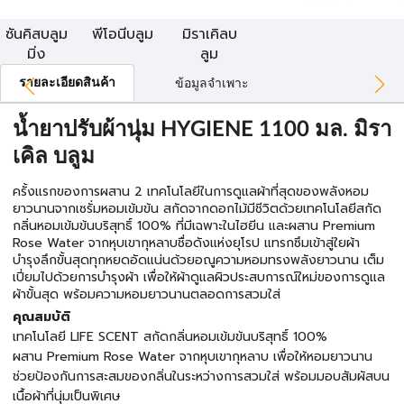
ซันคิสบลูม
พีโอนีบลูม
มิราเคิลบ
มิ่ง
ลูม
รายละเอียดสินค้า
ข้อมูลจำเพาะ
น้ำยาปรับผ้านุ่ม HYGIENE 1100 มล. มิรา
เคิล บลูม
ครั้งแรกของการผสาน 2 เทคโนโลยีในการดูแลผ้าที่สุดของพลังหอม
ยาวนานจากเซรั่มหอมเข้มข้น สกัดจากดอกไม้มีชีวิตด้วยเทคโนโลยีสกัด
กลิ่นหอมเข้มข้นบริสุทธิ์ 100% ที่มีเฉพาะในไฮยีน และผสาน Premium
Rose Water จากหุบเขากุหลาบชื่อดังแห่งยุโรป แทรกซึมเข้าสู่ใยผ้า
บำรุงลึกขั้นสุดทุกหยดอัดแน่นด้วยอณูความหอมทรงพลังยาวนาน เต็ม
เปี่ยมไปด้วยการบำรุงผ้า เพื่อให้ผ้าดูแลผิวประสบการณ์ใหม่ของการดูแล
ผ้าขั้นสุด พร้อมความหอมยาวนานตลอดการสวมใส่
คุณสมบัติ
เทคโนโลยี LIFE SCENT สกัดกลิ่นหอมเข้มข้นบริสุทธิ์ 100%
ผสาน Premium Rose Water จากหุบเขากุหลาบ เพื่อให้หอมยาวนาน
ช่วยป้องกันการสะสมของกลิ่นในระหว่างการสวมใส่ พร้อมมอบสัมผัสบน
เนื้อผ้าที่นุ่มเป็นพิเศษ