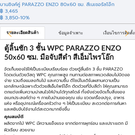
บานซิงค์คู่ PARAZZO ENZO 80x60 ซม. สีเนเชอรัลโอ๊ก
฿ 3,465
฿ 3,850
-10%
รายละเอียดสินค้า
ข้อมูลจำเพาะ
เงื่อนไขการติดตั้ง
ตู้ลิ้นชัก 3 ชั้น WPC PARAZZO ENZO
50x60 ซม. มือจับสีดำ สีเอ็มไพรโอ๊ก
จัดเก็บของใช้ให้เป็นระเบียบเรียบร้อย ด้วยตู้ลิ้นชัก 3 ชั้น PARAZZO
โดดเด่นด้วยวัสดุ WPC คุณภาพสูง ทนทานต่อสภาพแวดล้อมไม่บิดงอ
ง่าย รวมถึงแมลงกินไม้ และความชื้น ดีไซน์โมเดิร์นผสานความเป็น
เอกลักษณ์เฉพาะตัวด้วยสีเอ็มไพร์โอ๊ก ตัดด้วยที่จับสีดำ ให้คุณสามารถ
ตกแต่งเพิ่มความน่าสนใจให้บ้านได้ทุกสไตล์ ทั้งยังช่วยจัดเก็บสิ่งของ
อเนกประสงค์ต่าง ๆ ภายในบ้านของคุณ เช่น ขวดเครื่องปรุง, อาหาร
แห้ง หรืออุปกรณ์เครื่องครัวต่าง ๆ ให้เป็นระเบียบ สะดวกต่อการค้นหา
และหยิบจับใช้งานได้สะดวกมากยิ่งขึ้น
คุณสมบัติ
ผลิตจากไม้ WPC มีความแข็งแรง ยากต่อการผุกร่อน และเปราะแตก มี
ผิวเรียบ สวยงาม