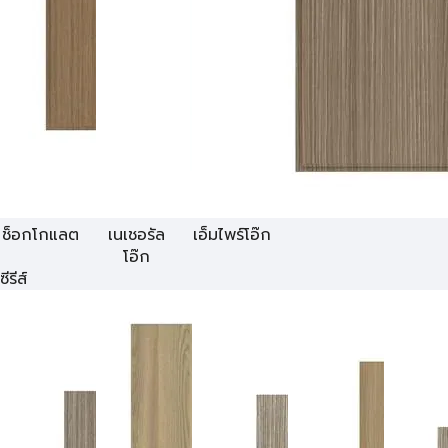
ช็อกโกแลต
เนเชอรัล
เอ็มไพร์โอ๊ก
โอ๊ก
ซีรีส์