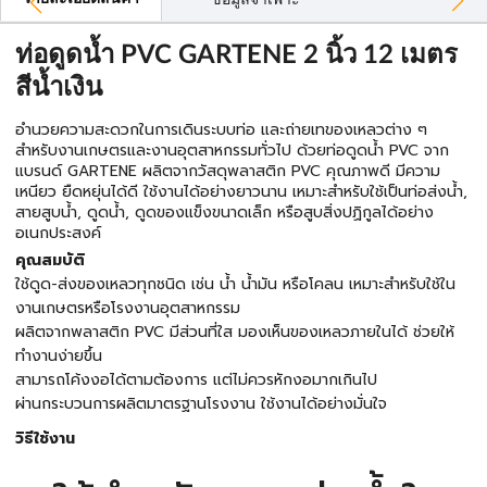
ข้อมูลจำเพาะ
ท่อดูดน้ำ PVC GARTENE 2 นิ้ว 12 เมตร
สีน้ำเงิน
อำนวยความสะดวกในการเดินระบบท่อ และถ่ายเทของเหลวต่าง ๆ
สำหรับงานเกษตรและงานอุตสาหกรรมทั่วไป ด้วยท่อดูดน้ำ PVC จาก
แบรนด์ GARTENE ผลิตจากวัสดุพลาสติก PVC คุณภาพดี มีความ
เหนียว ยืดหยุ่นได้ดี ใช้งานได้อย่างยาวนาน เหมาะสำหรับใช้เป็นท่อส่งน้ำ,
สายสูบน้ำ, ดูดน้ำ, ดูดของแข็งขนาดเล็ก หรือสูบสิ่งปฏิกูลได้อย่าง
อเนกประสงค์
คุณสมบัติ
ใช้ดูด-ส่งของเหลวทุกชนิด เช่น น้ำ น้ำมัน หรือโคลน เหมาะสำหรับใช้ใน
งานเกษตรหรือโรงงานอุตสาหกรรม
ผลิตจากพลาสติก PVC มีส่วนที่ใส มองเห็นของเหลวภายในได้ ช่วยให้
ทำงานง่ายขึ้น
สามารถโค้งงอได้ตามต้องการ แต่ไม่ควรหักงอมากเกินไป
ผ่านกระบวนการผลิตมาตรฐานโรงงาน ใช้งานได้อย่างมั่นใจ
วิธีใช้งาน