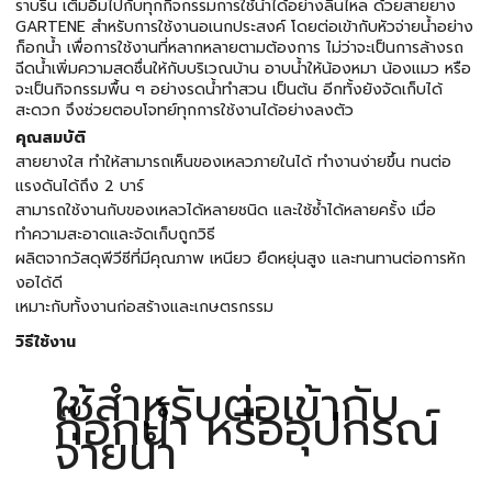
ราบรื่น เต็มอิ่มไปกับทุกกิจกรรมการใช้น้ำได้อย่างลื่นไหล ด้วยสายยาง
GARTENE สำหรับการใช้งานอเนกประสงค์ โดยต่อเข้ากับหัวจ่ายน้ำอย่าง
ก็อกน้ำ เพื่อการใช้งานที่หลากหลายตามต้องการ ไม่ว่าจะเป็นการล้างรถ
ฉีดน้ำเพิ่มความสดชื่นให้กับบริเวณบ้าน อาบน้ำให้น้องหมา น้องแมว หรือ
จะเป็นกิจกรรมพื้น ๆ อย่างรดน้ำทำสวน เป็นต้น อีกทั้งยังจัดเก็บได้
สะดวก จึงช่วยตอบโจทย์ทุกการใช้งานได้อย่างลงตัว
คุณสมบัติ
สายยางใส ทำให้สามารถเห็นของเหลวภายในได้ ทำงานง่ายขึ้น ทนต่อ
แรงดันได้ถึง 2 บาร์
สามารถใช้งานกับของเหลวได้หลายชนิด และใช้ซ้ำได้หลายครั้ง เมื่อ
ทำความสะอาดและจัดเก็บถูกวิธี
ผลิตจากวัสดุพีวีซีที่มีคุณภาพ เหนียว ยืดหยุ่นสูง และทนทานต่อการหัก
งอได้ดี
เหมาะกับทั้งงานก่อสร้างและเกษตรกรรม
วิธีใช้งาน
ใช้สำหรับต่อเข้ากับ
ก๊อกน้ำ หรืออุปกรณ์
จ่ายน้ำ