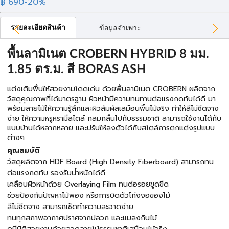
฿ 690
-20%
รายละเอียดสินค้า
ข้อมูลจำเพาะ
พื้นลามิเนต CROBERN HYBRID 8 มม.
1.85 ตร.ม. สี BORAS ASH
แต่งเติมพื้นให้สวยงามโดดเด่น ด้วยพื้นลามิเนต CROBERN ผลิตจาก
วัสดุคุณภาพที่ได้มาตรฐาน ผิวหน้ามีความทนทานต่อแรงกดทับได้ดี มา
พร้อมลายไม้ให้ความรู้สึกและผิวสัมผัสเสมือนพื้นไม้จริง ทำให้สีไม่ซีดจาง
ง่าย ให้ความหรูหรามีสไตล์ กลมกลืนไปกับธรรมชาติ สามารถใช้งานได้กับ
แบบบ้านได้หลากหลาย และปรับให้ลงตัวได้กับสไตล์การตกแต่งรูปแบบ
ต่างๆ
คุณสมบัติ
วัสดุผลิตจาก HDF Board (High Density Fiberboard) สามารถทน
ต่อแรงกดทับ รองรับน้ำหนักได้ดี
เคลือบผิวหน้าด้วย Overlaying Film ทนต่อรอยขูดขีด
ช่วยป้องกันปัญหาไม้พอง หรือการบิดตัวโก่งงอของไม้
สีไม่ซีดจาง สามารถเช็ดทำความสะอาดง่าย
ทนทุกสภาพอากาศปราศจากปลวก และแมลงกินไม้