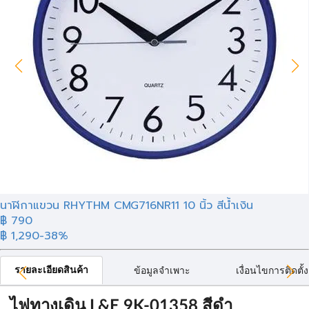
นาฬิกาแขวน RHYTHM CMG716NR11 10 นิ้ว สีน้ำเงิน
฿ 790
฿ 1,290
-38%
รายละเอียดสินค้า
ข้อมูลจำเพาะ
เงื่อนไขการติดตั้ง
ไฟทางเดิน L&E 9K-01358 สีดำ