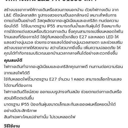
สร้างบรรยากาศให้ทางเดินหรือสวนภายนอกบ้าน ด้วยไฟทางเดิน จาก
L&E ดีไซน์คลาสสิก รูปทรงสวยงามเป็นเอกลักษณ์ เหมาะสำหรับการ
ตกแต่งเป็นอย่างดี วัสดุผลิตจากอะลูมิเนียมและอะคริลิก ทนต่อความ
ร้อนได้ดี ได้รับมาตรฐาน IP55 สามารถกันน้ำและกันฝุ่นได้ จึงเหมาะกับ
การใช้ตกแต่งสวนหรือบริเวณทางเดิน ซึ่งคุณสามารถเปลี่ยนหลอดไฟใน
โทนแสงที่ต้องการได้ ใช้คู่กับหลอดขั้วเกลียว E27 และหลอด LED ให้
แสงสว่างนุ่มนวล ช่วยกระจายแสงได้อย่างนุ่มนวลสายตา และช่วยเสริม
สร้างบรรยากาศให้สวยงาม สว่างไสวมากยิ่งขึ้น เพิ่มความปลอดภัย ให้
คุณได้ทำกิจกรรมบริเวณนอกบ้านเวลากลางคืนได้อย่างสะดวกยิ่งขึ้น
คุณสมบัติ
ไฟทางเดินทำจากอะลูมิเนียมและอะคริลิกคุณภาพดี ทนทานต่อความร้อน
จากแสงไฟได้ดี
ใช้กับหลอดไฟขั้วมาตรฐาน E27 จำนวน 1 หลอด สามารถเลือกโทนแสง
ได้ตามที่ต้องการ
ไฟทางเดินดีไซน์สวย ออกแบบรูปทรงทันสมัย ช่วยตกแต่งทางเดินหรือ
สวนให้โดดเด่นขึ้น
มาตรฐาน IP55 ป้องกันฝุ่นขนาดเล็กและกันละอองฝนหรือหยดน้ำได้
อย่างมีประสิทธิภาพ
สินค้าเฉพาะโคมเปล่าเท่านั้น ไม่รวมหลอดไฟ
วิธีใช้งาน