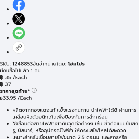
SKU: 1248853
จัดจำหน่ายโดย:
โฮมโปร
มีคนซื้อไปแล้ว 1 คน
฿
35
/Each
฿
37
ราคาสุดท้าย*
33.95
/Each
฿
ผลิตจากทองแดงแท้ แข็งแรงทนทาน นำไฟฟ้าได้ดี ผ่านการ
เคลือบผิวด้วยนิกเกิลเพื่อป้องกันการสึกกร่อน
ใช้เชื่อมต่อสายไฟฟ้าเข้ากับจุดต่อต่างๆ เช่น ขั้วต่อแบบขันสก
รู, บัสบาร์, หรืออุปกรณ์ไฟฟ้า ให้กระแสไฟไหลได้สะดวก
เหมาะสำหรับเชื่อมสายไฟขนาด 2.5 ตร.มม. และสกรูหรือ