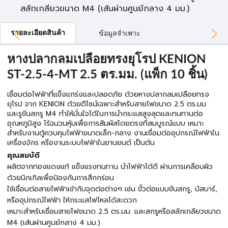
สลักเกลียวขนาด M4 (เส้นผ่านศูนย์กลาง 4 มม.)
รายละเอียดสินค้า
ข้อมูลจำเพาะ
หางปลากลมเปลือยทรงยุโรป KENION
ST-2.5-4-MT 2.5 ตร.มม. (แพ็ก 10 ชิ้น)
เชื่อมต่อไฟฟ้าที่แข็งแกร่งและปลอดภัย ด้วยหางปลากลมเปลือยทรง
ยุโรป จาก KENION ด้วยดีไซน์เฉพาะสำหรับสายไฟขนาด 2.5 ตร.มม.
และรูขันสกรู M4 ทำให้มั่นใจได้ในการนำกระแสสูงสุดและทนทานต่อ
อุณหภูมิสูง ไร้ฉนวนหุ้มเพื่อการสัมผัสโดยตรงที่สมบูรณ์แบบ เหมาะ
สำหรับงานตู้ควบคุมไฟฟ้าขนาดเล็ก-กลาง งานเชื่อมต่ออุปกรณ์ไฟฟ้าใน
เครื่องจักร หรืองานระบบไฟฟ้าในยานยนต์ เป็นต้น
คุณสมบัติ
ผลิตจากทองแดงแท้ แข็งแรงทนทาน นำไฟฟ้าได้ดี ผ่านการเคลือบผิว
ด้วยนิกเกิลเพื่อป้องกันการสึกกร่อน
ใช้เชื่อมต่อสายไฟฟ้าเข้ากับจุดต่อต่างๆ เช่น ขั้วต่อแบบขันสกรู, บัสบาร์,
หรืออุปกรณ์ไฟฟ้า ให้กระแสไฟไหลได้สะดวก
เหมาะสำหรับเชื่อมสายไฟขนาด 2.5 ตร.มม. และสกรูหรือสลักเกลียวขนาด
M4 (เส้นผ่านศูนย์กลาง 4 มม.)