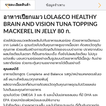
รายละเอียดสินค้า
ข้อมูลจำเพาะ
อาหารเปียกแมว LOLA&CO HEALTHY
BRAIN AND VISION TUNA TOPPING
MACKEREL IN JELLY 80 ก.
ช่วยให้น้องแมวเพลิดเพลินไปกับอาหารแสนอร่อย ด้วยอาหารเปียกแมว
จาก Lola&Co อุดมด้วยโปรตีนคุณภาพสูงจากเนื้อปลา คัดสรรวัตถุดิบ
คุณภาพ ช่วยเสริมสร้างการเจริญเติบโตของระบบร่างกาย ปราศจากส่วน
ผสมโซเดียมไนเตรท ที่เป็นสารก่อมะเร็ง ทั้งยังไม่ผสมโซเดียม ไม่ปรุง
แต่งเพิ่ม มอบความอร่อยอย่างเต็มรูปแบบด้วยอาหารที่มีเนื้อนุ่ม กินง่าย
รสชาติอร่อย ช่วยกระตุ้นความอยากอาหารได้เป็นอย่างดี
คุณสมบัติ
อาหารเปียกสูตร Complete and Balance รสทูน่าหน้าแมคเคอเรลในเจ
ลลี่ เหมาะสำหรับแมวทุกสายพันธุ์
ผลิตจากเนื้อปลาที่ผ่านการคัดสรรวัตถุดิบคุณภาพอุดมไปด้วยแหล่ง
โปรตีนและคุณค่าทางอาหาร
อุดมไปด้วย OMEGA 3 และ 6 และน้ำมันปลาแซลมอน ที่มี DHA และ
EPA ช่วยปกป้องผิวหนังและขนให้เงางาม
ไม่ใส่โซเดียม ช่วยลดความเค็ม และไม่มีสารปรุงแต่ง ที่เป็นอันตรายต่อ