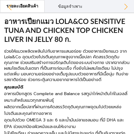
รายละเอียดสินค้า
ข้อมูลจำเพาะ
อาหารเปียกแมว LOLA&CO SENSITIVE
TUNA AND CHICKEN TOP CHICKEN
LIVER IN JELLY 80 ก.
ช่วยให้แมวเพลิดเพลินไปกับอาหารแสนอร่อย ด้วยอาหารเปียกแมว จาก
Lola&Co อุดมด้วยโปรตีนคุณภาพสูงจากเนื้อปลา คัดสรรวัตถุดิบ
คุณภาพ ช่วยเสริมสร้างการเจริญเติบโตของระบบร่างกาย ปราศจากส่วน
ผสมโซเดียมไนเตรท ที่เป็นสารก่อมะเร็ง ทั้งยังไม่ผสมโซเดียม ไม่ปรุง
แต่งเพิ่ม มอบความอร่อยอย่างเต็มรูปแบบด้วยอาหารที่มีเนื้อนุ่ม กินง่าย
รสชาติอร่อย ช่วยกระตุ้นความอยากอาหารได้เป็นอย่างดี
คุณสมบัติ
อาหารเปียกสูตร Complete and Balance รสทูน่าไก่หน้าตับไก่ในเจลลี่
เหมาะสำหรับแมวทุกสายพันธุ์
ผลิตจากเนื้อปลาที่ผ่านการคัดสรรวัตถุดิบคุณภาพอุดมไปด้วยแหล่ง
โปรตีนและคุณค่าทางอาหาร
อุดมไปด้วย OMEGA 3 และ 6 และน้ำมันปลาแซลมอน ที่มี DHA และ
EPA ช่วยปกป้องผิวหนังและขนให้เงางาม
ไม่ใส่โซเดียม ช่วยลดความเค็ม และไม่มีสารปรุงแต่ง ที่เป็นอันตรายต่อ