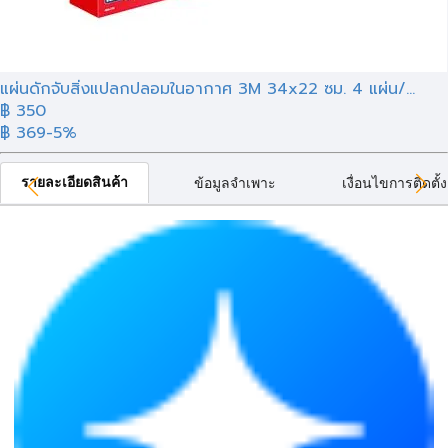
แผ่นดักจับสิ่งแปลกปลอมในอากาศ 3M 34x22 ซม. 4 แผ่น/...
฿ 350
฿ 369
-5%
รายละเอียดสินค้า
ข้อมูลจำเพาะ
เงื่อนไขการติดตั้ง