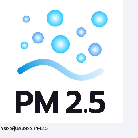
กรองฝุ่นละออง PM2.5