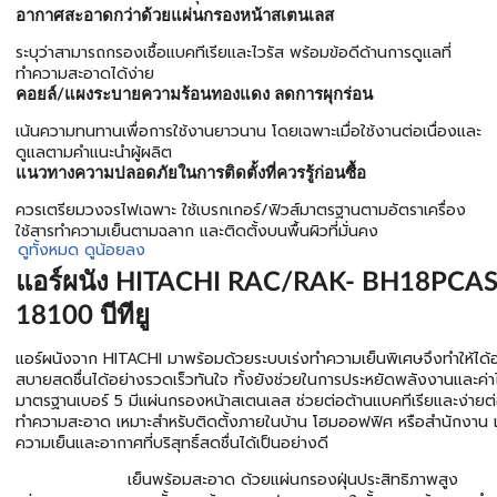
อากาศสะอาดกว่าด้วยแผ่นกรองหน้าสเตนเลส
ระบุว่าสามารถกรองเชื้อแบคทีเรียและไวรัส พร้อมข้อดีด้านการดูแลที่
ทำความสะอาดได้ง่าย
คอยล์/แผงระบายความร้อนทองแดง ลดการผุกร่อน
เน้นความทนทานเพื่อการใช้งานยาวนาน โดยเฉพาะเมื่อใช้งานต่อเนื่องและ
ดูแลตามคำแนะนำผู้ผลิต
แนวทางความปลอดภัยในการติดตั้งที่ควรรู้ก่อนซื้อ
ควรเตรียมวงจรไฟเฉพาะ ใช้เบรกเกอร์/ฟิวส์มาตรฐานตามอัตราเครื่อง
ใช้สารทำความเย็นตามฉลาก และติดตั้งบนพื้นผิวที่มั่นคง
ดูทั้งหมด
ดูน้อยลง
แอร์ผนัง HITACHI RAC/RAK- BH18PCA
18100 บีทียู
แอร์ผนังจาก HITACHI มาพร้อมด้วยระบบเร่งทำความเย็นพิเศษจึงทำให้ได้อา
สบายสดชื่นได้อย่างรวดเร็วทันใจ ทั้งยังช่วยในการประหยัดพลังงานและค่า
มาตรฐานเบอร์ 5 มีแผ่นกรองหน้าสเตนเลส ช่วยต่อต้านแบคทีเรียและง่ายต
ทำความสะอาด เหมาะสำหรับติดตั้งภายในบ้าน โฮมออฟฟิศ หรือสำนักงาน 
ความเย็นและอากาศที่บริสุทธิ์สดชื่นได้เป็นอย่างดี
เย็นพร้อมสะอาด ด้วยแผ่นกรองฝุ่นประสิทธิภาพสูง