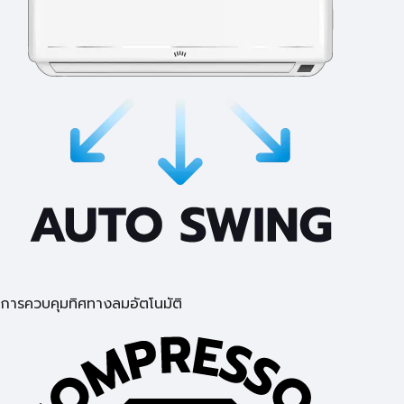
การควบคุมทิศทางลมอัตโนมัติ