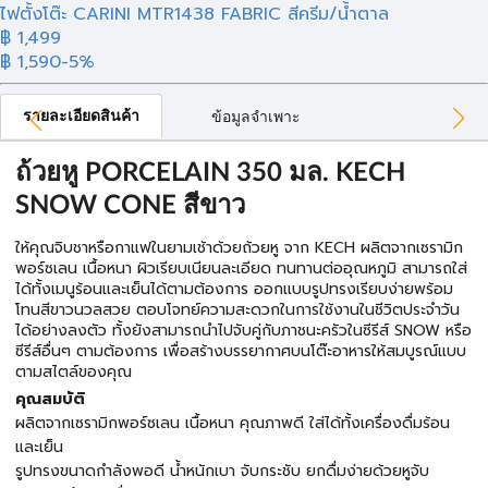
ไฟตั้งโต๊ะ CARINI MTR1438 FABRIC สีครีม/น้ำตาล
฿ 1,499
฿ 1,590
-5%
รายละเอียดสินค้า
ข้อมูลจำเพาะ
ถ้วยหู PORCELAIN 350 มล. KECH
SNOW CONE สีขาว
ให้คุณจิบชาหรือกาแฟในยามเช้าด้วยถ้วยหู จาก KECH ผลิตจากเซรามิก
พอร์ซเลน เนื้อหนา ผิวเรียบเนียนละเอียด ทนทานต่ออุณหภูมิ สามารถใส่
ได้ทั้งเมนูร้อนและเย็นได้ตามต้องการ ออกแบบรูปทรงเรียบง่ายพร้อม
โทนสีขาวนวลสวย ตอบโจทย์ความสะดวกในการใช้งานในชีวิตประจำวัน
ได้อย่างลงตัว ทั้งยังสามารถนำไปจับคู่กับภาชนะครัวในซีรีส์ SNOW หรือ
ซีรีส์อื่นๆ ตามต้องการ เพื่อสร้างบรรยากาศบนโต๊ะอาหารให้สมบูรณ์แบบ
ตามสไตล์ของคุณ
คุณสมบัติ
ผลิตจากเซรามิกพอร์ซเลน เนื้อหนา คุณภาพดี ใส่ได้ทั้งเครื่องดื่มร้อน
และเย็น
รูปทรงขนาดกำลังพอดี น้ำหนักเบา จับกระชับ ยกดื่มง่ายด้วยหูจับ