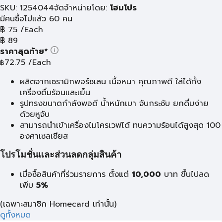
SKU: 1254044
จัดจำหน่ายโดย:
โฮมโปร
มีคนซื้อไปแล้ว 60 คน
฿
75
/Each
฿
89
ราคาสุดท้าย*
72.75
/Each
฿
ผลิตจากเซรามิกพอร์ซเลน เนื้อหนา คุณภาพดี ใส่ได้ทั้ง
เครื่องดื่มร้อนและเย็น
รูปทรงขนาดกำลังพอดี น้ำหนักเบา จับกระชับ ยกดื่มง่าย
ด้วยหูจับ
สามารถนำเข้าเครื่องไมโครเวฟได้ ทนความร้อนได้สูงสุด 100
องศาเซลเซียส
โปรโมชั่นและส่วนลดกลุ่มสินค้า
เมื่อซื้อสินค้าที่ร่วมรายการ ตั้งแต่
10,000
บาท
ขึ้นไปลด
เพิ่ม
5%
(เฉพาะสมาชิก Homecard เท่านั้น)
ดูทั้งหมด