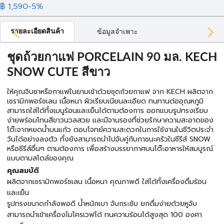
฿ 1,590
-5%
รายละเอียดสินค้า
ข้อมูลจำเพาะ
ชุดถ้วยกาแฟ PORCELAIN 90 มล. KECH
SNOW CUTE สีขาว
ให้คุณจิบชาหรือกาแฟในยามเช้าด้วยชุดถ้วยกาแฟ จาก KECH ผลิตจาก
เซรามิกพอร์ซเลน เนื้อหนา ผิวเรียบเนียนละเอียด ทนทานต่ออุณหภูมิ
สามารถใส่ได้ทั้งเมนูร้อนและเย็นได้ตามต้องการ ออกแบบรูปทรงเรียบ
ง่ายพร้อมโทนสีขาวนวลสวย และมีจานรองที่ช่วยรักษาความสะอาดของ
โต๊ะจากหยดน้ำบนแก้ว ตอบโจทย์ความสะดวกในการใช้งานในชีวิตประจำ
วันได้อย่างลงตัว ทั้งยังสามารถนำไปจับคู่กับภาชนะครัวในซีรีส์ SNOW
หรือซีรีส์อื่นๆ ตามต้องการ เพื่อสร้างบรรยากาศบนโต๊ะอาหารให้สมบูรณ์
แบบตามสไตล์ของคุณ
คุณสมบัติ
ผลิตจากเซรามิกพอร์ซเลน เนื้อหนา คุณภาพดี ใส่ได้ทั้งเครื่องดื่มร้อน
และเย็น
รูปทรงขนาดกำลังพอดี น้ำหนักเบา จับกระชับ ยกดื่มง่ายด้วยหูจับ
สามารถนำเข้าเครื่องไมโครเวฟได้ ทนความร้อนได้สูงสุด 100 องศา