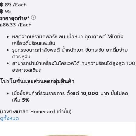
฿
89
/Each
฿
95
ราคาสุดท้าย*
86.33
/Each
฿
ผลิตจากเซรามิกพอร์ซเลน เนื้อหนา คุณภาพดี ใส่ได้ทั้ง
เครื่องดื่มร้อนและเย็น
รูปทรงขนาดกำลังพอดี น้ำหนักเบา จับกระชับ ยกดื่มง่าย
ด้วยหูจับ
สามารถนำเข้าเครื่องไมโครเวฟได้ ทนความร้อนได้สูงสุด 100
องศาเซลเซียส
โปรโมชั่นและส่วนลดกลุ่มสินค้า
เมื่อซื้อสินค้าที่ร่วมรายการ ตั้งแต่
10,000
บาท
ขึ้นไปลด
เพิ่ม
5%
(เฉพาะสมาชิก Homecard เท่านั้น)
ดูทั้งหมด