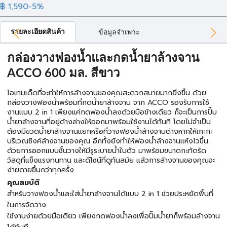
฿ 1,590
-5%
รายละเอียดสินค้า
ข้อมูลจำเพาะ
กล่องวางฟองน้ำและกดน้ำยาล้างจาน
ACCO 600 มล. สีขาว
ไอเทมเด็ดที่จะทำให้การล้างจานของคุณสะดวกสบายมากยิ่งขึ้น ด้วย
กล่องวางฟองน้ำพร้อมที่กดน้ำยาล้างจาน จาก ACCO รองรับการใช้
งานแบบ 2 in 1 เพียงแค่กดฟองน้ำลงด้วยมือข้างเดียว ก็จะเป็นการปั๊ม
น้ำยาล้างจานที่อยู่ด้างล่างให้ออกมาพร้อมใช้งานได้ทันที โดยไม่จำเป็น
ต้องมีขวดน้ำยาล้างจานแยกหรือที่วางฟองน้ำล้างจานต่างหากให้เกะกะ
บริเวณซิงค์ล้างจานของคุณ อีกทั้งยังทำให้ฟองน้ำล้างจานแห้งไวขึ้น
ด้วยการออกแบบชั้นวางให้มีรูระบายน้ำในตัว มาพร้อมขนาดกะทัดรัด
วัสดุที่แข็งแรงทนทาน และดีไซน์ที่ดูทันสมัย แล้วการล้างจานของคุณจะ
ง่ายดายขึ้นกว่าทุกครั้ง
คุณสมบัติ
สำหรับวางฟองน้ำและใส่น้ำยาล้างจานได้แบบ 2 in 1 ช่วยประหยัดพื้นที่
ในการจัดวาง
ใช้งานง่ายด้วยมือเดียว เพียงกดฟองน้ำลงเพื่อปั๊มน้ำยาก็พร้อมล้างจาน