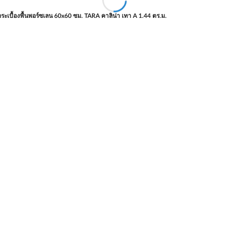
ระเบื้องพื้นพอร์ซเลน 60x60 ซม. TARA คาลิน่า เทา A 1.44 ตร.ม.