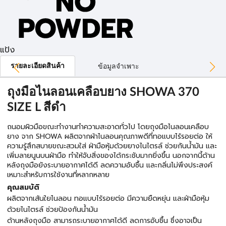
แป้ง
รายละเอียดสินค้า
ข้อมูลจำเพาะ
ถุงมือไนลอนเคลือบยาง SHOWA 370
SIZE L สีดำ
ถนอมผิวมือขณะทำงานทำความสะอาดทั่วไป โดยถุงมือไนลอนเคลือบ
ยาง จาก SHOWA ผลิตจากผ้าไนลอนคุณภาพดีที่ทอแบบไร้รอยต่อ ให้
ความรู้สึกสบายขณะสวมใส่ ฝ่ามือหุ้มด้วยยางไนไตรล์ ช่วยกันน้ำมัน และ
เพิ่มลายนูนบนฝ่ามือ ทำให้จับสิ่งของได้กระชับมากยิ่งขึ้น นอกจากนี้ด้าน
หลังถุงมือยังระบายอากาศได้ดี ลดความอับชื้น และกลิ่นไม่พึงประสงค์
เหมาะสำหรับการใช้งานที่หลากหลาย
คุณสมบัติ
ผลิตจากเส้นใยไนลอน ทอแบบไร้รอยต่อ มีความยืดหยุ่น และฝ่ามือหุ้ม
ด้วยไนไตรล์ ช่วยป้องกันน้ำมัน
ด้านหลังถุงมือ สามารถระบายอากาศได้ดี ลดการอับชื้น ซึ่งอาจเป็น