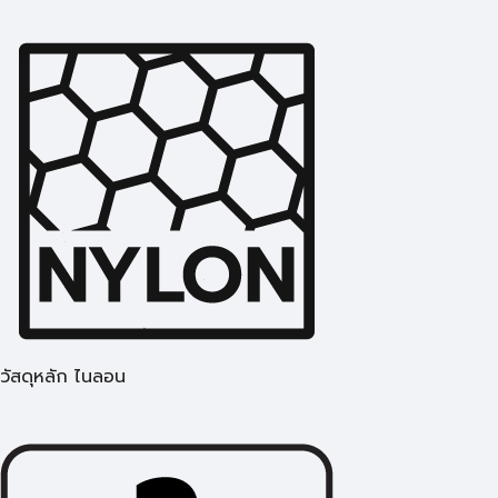
วัสดุหลัก ไนลอน