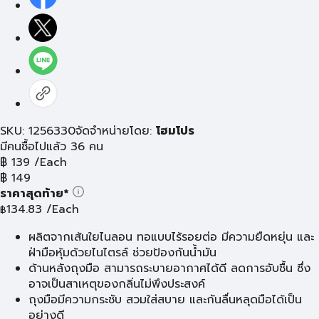
SKU: 1256330
จัดจำหน่ายโดย:
โฮมโปร
มีคนซื้อไปแล้ว 36 คน
฿
139
/Each
฿
149
ราคาสุดท้าย*
134.83
/Each
฿
ผลิตจากเส้นใยไนลอน ทอแบบไร้รอยต่อ มีความยืดหยุ่น และ
ฝ่ามือหุ้มด้วยไนไตรล์ ช่วยป้องกันน้ำมัน
ด้านหลังถุงมือ สามารถระบายอากาศได้ดี ลดการอับชื้น ซึ่ง
อาจเป็นสาเหตุของกลิ่นไม่พึงประสงค์
ถุงมือมีความกระชับ สวมใส่สบาย และกันลื่นหลุดมือได้เป็น
อย่างดี