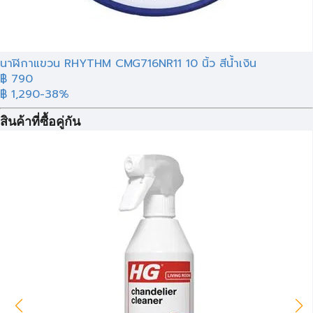
นาฬิกาแขวน RHYTHM CMG716NR11 10 นิ้ว สีน้ำเงิน
฿ 790
฿ 1,290
-38%
สินค้าที่ซื้อคู่กัน