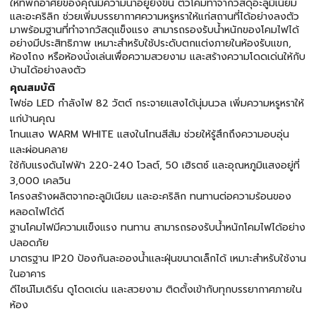
ให้ที่พักอาศัยของคุณมีความน่าอยู่ยิ่งขึ้น ตัวโคมทำจากวัสดุอะลูมิเนียม
และอะคริลิก ช่วยเพิ่มบรรยากาศความหรูหราให้แก่สถานที่ได้อย่างลงตัว
มาพร้อมฐานที่ทำจากวัสดุแข็งแรง สามารถรองรับน้ำหนักของโคมไฟได้
อย่างมีประสิทธิภาพ เหมาะสำหรับใช้ประดับตกแต่งภายในห้องรับแขก,
ห้องโถง หรือห้องนั่งเล่นเพื่อความสวยงาม และสร้างความโดดเด่นให้กับ
บ้านได้อย่างลงตัว
คุณสมบัติ
ไฟช่อ LED กำลังไฟ 82 วัตต์ กระจายแสงได้นุ่มนวล เพิ่มความหรูหราให้
แก่บ้านคุณ
โทนแสง WARM WHITE แสงในโทนสีส้ม ช่วยให้รู้สึกถึงความอบอุ่น
และผ่อนคลาย
ใช้กับแรงดันไฟฟ้า 220-240 โวลต์, 50 เฮิรตซ์ และอุณหภูมิแสงอยู่ที่
3,000 เคลวิน
โครงสร้างผลิตจากอะลูมิเนียม และอะคริลิก ทนทานต่อความร้อนของ
หลอดไฟได้ดี
ฐานโคมไฟมีความแข็งแรง ทนทาน สามารถรองรับน้ำหนักโคมไฟได้อย่าง
ปลอดภัย
มาตรฐาน IP20 ป้องกันละอองน้ำและฝุ่นขนาดเล็กได้ เหมาะสำหรับใช้งาน
ในอาคาร
ดีไซน์โมเดิร์น ดูโดดเด่น และสวยงาม ติดตั้งเข้ากับทุกบรรยากาศภายใน
ห้อง