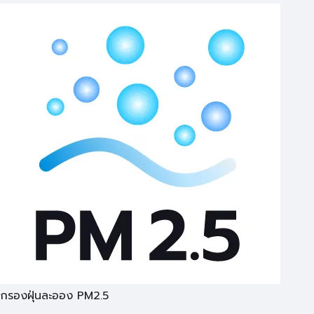
กรองฝุ่นละออง PM2.5