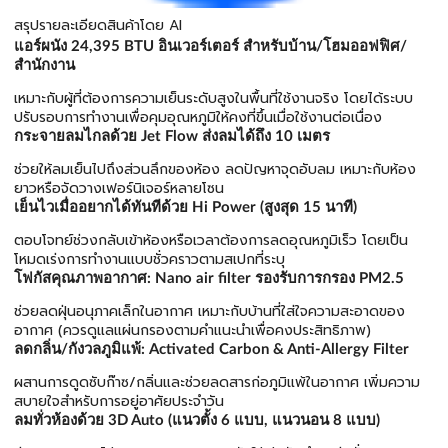
สรุปรายละเอียดสินค้าโดย AI
แอร์ผนัง 24,395 BTU อินเวอร์เตอร์ สำหรับบ้าน/โฮมออฟฟิศ/
สำนักงาน
เหมาะกับผู้ที่ต้องการความเย็นระดับสูงในพื้นที่ใช้งานจริง โดยได้ระบบ
ปรับรอบการทำงานเพื่อคุมอุณหภูมิให้คงที่ขึ้นเมื่อใช้งานต่อเนื่อง
กระจายลมไกลด้วย Jet Flow ส่งลมได้ถึง 10 เมตร
ช่วยให้ลมเย็นไปถึงส่วนลึกของห้อง ลดปัญหาจุดอับลม เหมาะกับห้อง
ยาวหรือจัดวางเฟอร์นิเจอร์หลายโซน
เย็นไวเมื่ออยากได้ทันทีด้วย Hi Power (สูงสุด 15 นาที)
ตอบโจทย์ช่วงกลับเข้าห้องหรือเวลาต้องการลดอุณหภูมิเร็ว โดยเป็น
โหมดเร่งการทำงานแบบชั่วคราวตามสเปกที่ระบุ
โฟกัสคุณภาพอากาศ: Nano air filter รองรับการกรอง PM2.5
ช่วยลดฝุ่นอนุภาคเล็กในอากาศ เหมาะกับบ้านที่ใส่ใจความสะอาดของ
อากาศ (ควรดูแลแผ่นกรองตามคำแนะนำเพื่อคงประสิทธิภาพ)
ลดกลิ่น/กังวลภูมิแพ้: Activated Carbon & Anti-Allergy Filter
ผสานการดูดซับก๊าซ/กลิ่นและช่วยลดสารก่อภูมิแพ้ในอากาศ เพิ่มความ
สบายใจสำหรับการอยู่อาศัยประจำวัน
ลมทั่วห้องด้วย 3D Auto (แนวตั้ง 6 แบบ, แนวนอน 8 แบบ)