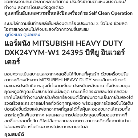
ช่วยกระจายลมได้หลากหลายทิศทาง ปรับให้เข้ากับตำแหน่งนั่ง/นอน/
ทำงาน ลดการโดนลมจ่อจุดเดียว
ดูแลกลิ่นอับและความชื้นหลังปิดเครื่องด้วย Self Clean Operation
ระบบไล่ความชื้นที่คอยล์เย็นหลังปิดเครื่องประมาณ 2 ชั่วโมง ช่วยลด
โอกาสเกิดกลิ่นไม่พึงประสงค์จากความชื้นสะสม
ดูทั้งหมด
ดูน้อยลง
แอร์ผนัง MITSUBISHI HEAVY DUTY
DXK24YYM-W1 24395 บีทียู อินเวอร์
เตอร์
มอบความเย็นสบายและอากาศสดชื่นให้กับคนที่คุณรัก ด้วยเครื่องปรับ
อากาศติดผนังจาก MITSUBISHI HEAVY DUTY ระบบอินเวอร์เตอร์
มอเตอร์ประสิทธิภาพสูงที่ทำงานเงียบ ประหยัดพลังงาน ทั้งยังควบคุม
อุณหภูมิให้คุณเย็นสบายได้ไม่มีสะดุด บานเกล็ดกระจายลมได้ไกลด้วย
เทคโนโลยีที่ทำงานคล้ายใบพัดเครื่องยนต์เจ็ทเพิ่มความเย็นภายในห้องได้
รวดเร็วและกระจายลมไกลทั่วถึงทุกทุมห้อง พร้อมสูดหายใจสดชื่นได้เต็ม
ปอดยิ่งขึ้นด้วยแผ่นฟอกอากาศที่ดูแลได้ทั้งฝุ่นละอองขนาดเล็กรวมทั้ง
สารก่อภูมิแพ้ในอากาศ ผสมผสานการปล่อยประจุลบเพื่อมอบอากาศที่
สดชื่นตลอดทั้งวัน ดีไซน์สีขาวสวยสะอาดตา สามารถติดตั้งภายในบ้าน
โฮมออฟฟิศ หรือร้านอาหารได้หลากหลายสไตล์
คุณสมบัติ