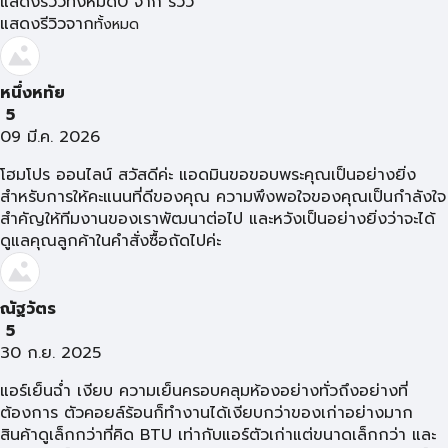
แสดงรีวิวทั้งหมด
0
จาก
รีวิว
แสดงรีวิวจาก
ทั้งหมด
หนึ่งหทัย
5
09 มี.ค. 2026
โฮมโปร ออนไลน์ สวัสดีค่ะ แอดมินขอขอบพระคุณเป็นอย่างยิ่ง
สำหรับการให้คะแนนที่ดีของคุณ ความพึงพอใจของคุณเป็นกำลังใจ
สำคัญให้ทีมงานของเราพัฒนาต่อไป และหวังเป็นอย่างยิ่งว่าจะได้
ดูแลคุณลูกค้าในคำสั่งซื้อถัดไปค่ะ
ณัฐวัตร
5
30 ก.ย. 2025
แอร์เย็นฉ่ำ เงียบ ความเย็นครอบคลุมห้องอย่างทั่วถึงอย่างที่
ต้องการ ตัวคอยล์ร้อนก็ทำงานได้เงียบกว่าของเก่าอย่างมาก
สินค้าดูเล็กกว่าที่คิด BTU เท่ากับแอร์ตัวเก่าแต่ขนาดเล็กกว่า และ