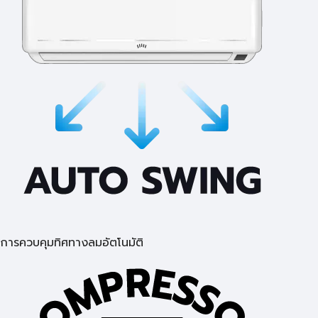
การควบคุมทิศทางลมอัตโนมัติ