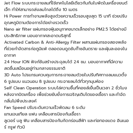
Jet Flow ระบบกระจายลมที่ใช้เทคโนโลยีเดียวกันกับใบพัดในเครื่องยนต์
เจ็ท ทำให้สามารถส่งลมไกลได้ถึง 10 เมตร
Hi Power การทำงานพลังสูงด้วยความเร็วรอบสูงสุด 15 นาที ช่วยปรับ
อุณหภูมิตามต้องการได้อย่างรวดเร็ว
Nano air filter แผ่นกรองฝุ่นอนุภาคขนาดเล็กอย่าง PM2.5 ได้อย่างมี
ประสิทธิภาพ มอบอากาศสะอาดบริสุทธิ์
Activated Carbon & Anti-Allergy Filter ผสานแผ่นกรองสองพลัง
ที่ช่วยกำจัดสารก่อภูมิแพ้ ตลอดจนดูดซับก๊าซอันตราย และฝุ่นละอองใน
อากาศ
24 Hour ION ฟังก์ชันสร้างประจุลบได้ 24 ชม. มอบอากาศที่มีความ
สดชื่นเสมือนอยู่ท่ามกลางธรรมชาติ
3D Auto โปรแกรมควบคุมการกระจายลมด้วยใบปรับทิศทางลมแนวตั้ง
6 รูปแบบ แนวนอน 8 รูปแบบ กระจายลมได้ทั่วทุกมุมห้อง
Self Clean Operation ระบบไล่ความชื้นที่คอยล์เย็นเป็นเวลา 2 ชั่วโมง
หลังจากปิดเครื่อง เพื่อช่วยยับยั้งการเจริญเติบโตของเชื้อรา และกำจัด
กลิ่นไม่พึงประสงค์
Fan Speed ปรับระดับความเร็วพัดลม 6 ระดับ
แทนเจนเทียล แฟน เคลือบสารป้องกันเชื้อรา
ลูเวอร์ บลู ฟิน เคลือบสารป้องกันกัดกร่อนสีฟ้า และท่อทองแดง อินเนอ
ร์ กรูฟ ทิวป์