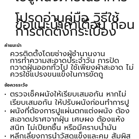
โปรดอ่านคู่มือ วิธีใช้
ข้อแนะนำคำเตือน ก่อน
การติดตั้งกระเบื้อง
คำแนะนำ
ควรติดตั้งโดยช่างผู้ชำนานงาน
การทำความสะอาดประจำวัน การปัด
กวาดฝุ่นออกทั่วไป ใช้เพียงผ้าสะอาด ไม่
ควรใช้แปรงขนแข็งในการขัดถู
ข้อควรระวัง
ตรวจเช็คผนังให้เรียบเสมอกัน หากไม่
เรียบเสมอกัน ให้ปรับผนังก่อนทำการปู
ผนังที่ต้องการปูแผ่นตกแต่งผนัง ต้อง
สะอาดปราศจากฝุ่น เศษผง ต้องแห้ง
สนิท ไม่เปียกชื้น หรือมีคราบน้ำมัน
หลีกเลี่ยงการนำวัสดุแข็งและคม สัมผิส