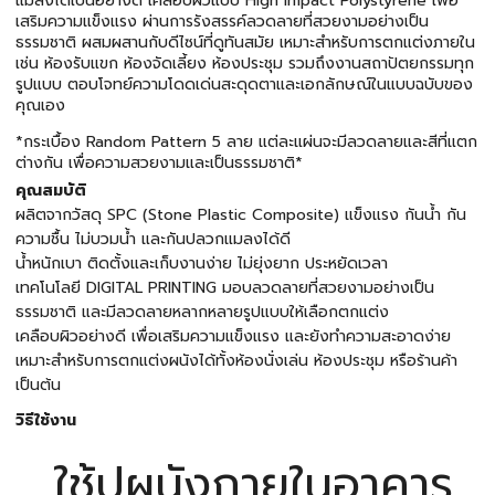
แมลงได้เป็นอย่างดี เคลือบผิวแบบ High Impact Polystyrene เพื่อ
เสริมความแข็งแรง ผ่านการรังสรรค์ลวดลายที่สวยงามอย่างเป็น
ธรรมชาติ ผสมผสานกับดีไซน์ที่ดูทันสมัย เหมาะสำหรับการตกแต่งภายใน
เช่น ห้องรับแขก ห้องจัดเลี้ยง ห้องประชุม รวมถึงงานสถาปัตยกรรมทุก
รูปแบบ ตอบโจทย์ความโดดเด่นสะดุดตาและเอกลักษณ์ในแบบฉบับของ
คุณเอง
*กระเบื้อง Random Pattern 5 ลาย แต่ละแผ่นจะมีลวดลายและสีที่แตก
ต่างกัน เพื่อความสวยงามและเป็นธรรมชาติ*
คุณสมบัติ
ผลิตจากวัสดุ SPC (Stone Plastic Composite) แข็งแรง กันน้ำ กัน
ความชื้น ไม่บวมน้ำ และกันปลวกแมลงได้ดี
น้ำหนักเบา ติดตั้งและเก็บงานง่าย ไม่ยุ่งยาก ประหยัดเวลา
เทคโนโลยี DIGITAL PRINTING มอบลวดลายที่สวยงามอย่างเป็น
ธรรมชาติ และมีลวดลายหลากหลายรูปแบบให้เลือกตกแต่ง
เคลือบผิวอย่างดี เพื่อเสริมความแข็งแรง และยังทำความสะอาดง่าย
เหมาะสำหรับการตกแต่งผนังได้ทั้งห้องนั่งเล่น ห้องประชุม หรือร้านค้า
เป็นต้น
วิธีใช้งาน
ใช้ปูผนังภายในอาคาร