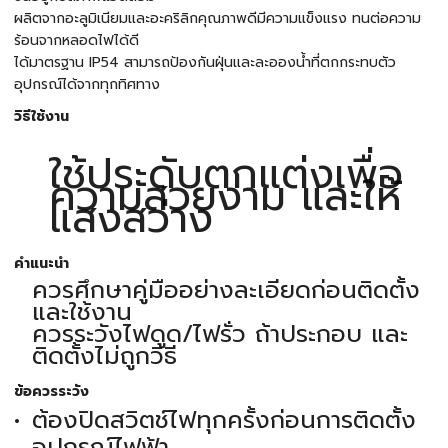
ผลิตจากอะลูมิเนียมและอะคริลิกคุณภาพดีมีความแข็งแรง ทนต่อความ
ร้อนจากหลอดไฟได้ดี
ได้มาตรฐาน IP54 สามารถป้องกันฝุ่นและละอองน้ำที่ตกกระทบตัว
อุปกรณ์ได้จากทุกทิศทาง
วิธีใช้งาน
ใช้ประดับตกแต่งเพื่อ
ความสวยงาม และให้
แสงสว่าง
คำแนะนำ
ควรศึกษาคู่มืออย่างละเอียดก่อนติดตั้ง
และใช้งาน
ควรระวังไฟดูด/ไฟรั่ว ถ้าประกอบ และ
ติดตั้งไม่ถูกวิธี
ข้อควรระวัง
ต้องปิดสวิตช์ไฟทุกครั้งก่อนการติดตั้ง
อุปกรณ์ไฟฟ้า