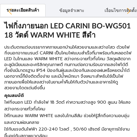
รายละเอียดสินค้า
ข้อมูลจำเพาะ
เงื่อนไขการติดตั้ง
ไฟกิ่งภายนอก LED CARINI BO-WG501
18 วัตต์ WARM WHITE สีดำ
ประดับตกแต่งบรรยากาศภายนอกบ้านให้สวยงามและสว่างไสว ด้วยไฟ
กิ่งนอกจากแบรนด์ CARINI เป็นโคมไฟแบบสำเร็จที่มาพร้อมกับหลอดไฟ
LED ในโทนแสง WARM WHITE สว่างกระจายทั่วทั้งโคม วัสดุผลิตจาก
อะลูมิเนียมและอะคริลิกคุณภาพดี ทนทานต่อความร้อนจากแสงไฟได้ดี
ทั้งยังมีมาตรฐาน IP54 ป้องกันฝุ่นและป้องกันละอองฝนหรือหยดน้ำได้
นอกจากนี้ก็ยังติดตั้งง่าย และมีน้ำหนักเบา จึงเหมาะสำหรับใช้เป็นไฟ
ภายนอกเพื่อให้แสงสว่างในยามค่ำคืนให้กับตัวบ้านและอาคารให้ดู
สวยงามโดดเด่นยิ่งขึ้น
คุณสมบัติ
ไฟกิ่งนอก LED กำลังไฟ 18 วัตต์ ค่าความสว่างสูง 900 ลูเมน ให้แสง
สว่างกระจายทั่วทั้งโคม
ให้โทนแสง WARM WHITE แสงในโทนสีส้ม ช่วยให้รู้สึกถึงความอบอุ่น
และความผ่อนคลาย
ใช้กับแรงดันไฟฟ้า 220-240 โวลต์ , 50/60 เฮิรตซ์ มีอายุการใช้งาน
ขึ้นอยู่กับสภาพแวดล้อม