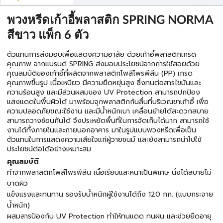
พวงหรีดเก้าอี้พลาสติก SPRING NORMA
สีขาว แพ็ก 6 ตัว
ตัวแทนการส่งมอบเพื่อแสดงความอาลัย ด้วยเก้าอี้พลาสติกเกรด
คุณภาพ จากแบรนด์ SPRING ส่งมอบประโยชน์จากการใช้สอยด้วย
คุณสมบัติของเก้าอี้ที่ผลิตจากพลาสติกโพลีโพรพีลีน (PP) เกรด
คุณภาพขึ้นรูป เนื้อเหนียว มีความยืดหยุ่นสูง ซึ่งทนต่อสารไขมันและ
ความร้อนสูง และมีส่วนผสมของ UV Protection สามารถปกป้อง
แสงแดดในพื้นผิวได้ มาพร้อมจุกพลาสติกกันลื่นที่บริเวณขาเก้าอี้ เพื่อ
ความปลอดภัยขณะใช้งาน และมีน้ำหนักเบา เคลื่อนย้ายได้สะดวกสบาย
สามารถวางซ้อนกันได้ จึงประหยัดพื้นที่ในการจัดเก็บได้มาก สามารถใช้
งานได้ทั้งภายในและภายนอกอาคาร มาในรูปแบบพวงหรีดเพื่อเป็น
ตัวแทนในการแสดงความเสียใจแก่ผู้วายชนม์ และยังสามารถนำไปใช้
ประโยชน์ต่อได้อย่างเหมาะสม
คุณสมบัติ
ทำจากพลาสติกโพลีโพรพีลีน เนื้อเรียบและหนาเป็นพิเศษ นั่งได้สบายไม่
บาดผิว
แข็งแรงและทนทาน รองรับน้ำหนักผู้ใช้งานได้ถึง 120 กก. (แบบกระจาย
น้ำหนัก)
ผสมสารป้องกัน UV Protection ทำให้ทนแดด ทนฝน และช่วยยืดอายุ