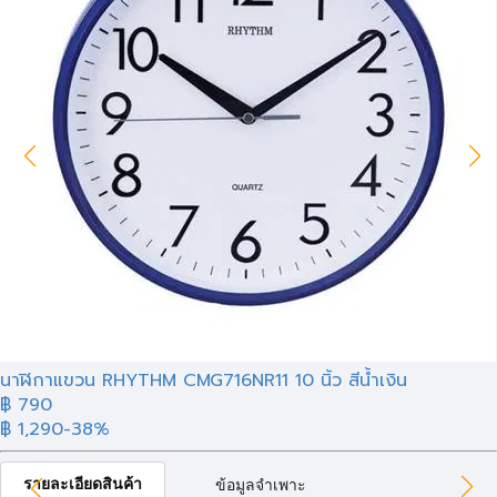
นาฬิกาแขวน RHYTHM CMG716NR11 10 นิ้ว สีน้ำเงิน
฿ 790
฿ 1,290
-38%
รายละเอียดสินค้า
ข้อมูลจำเพาะ