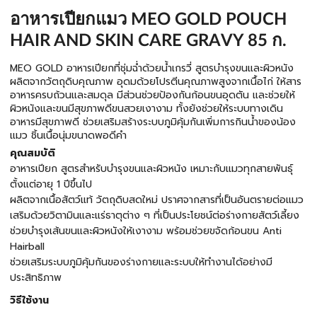
อาหารเปียกแมว MEO GOLD POUCH
HAIR AND SKIN CARE GRAVY 85 ก.
MEO GOLD อาหารเปียกที่ชุ่มฉ่ำด้วยน้ำเกรวี่ สูตรบำรุงขนและผิวหนัง
ผลิตจากวัตถุดิบคุณภาพ อุดมด้วยโปรตีนคุณภาพสูงจากเนื้อไก่ ให้สาร
อาหารครบถ้วนและสมดุล มีส่วนช่วยป้องกันก้อนขนอุดตัน และช่วยให้
ผิวหนังและขนมีสุขภาพดีขนสวยเงางาม ทั้งยังช่วยให้ระบบทางเดิน
อาหารมีสุขภาพดี ช่วยเสริมสร้างระบบภูมิคุ้มกันเพิ่มการกินน้ำของน้อง
แมว ชิ้นเนื้อนุ่มขนาดพอดีคำ
คุณสมบัติ
อาหารเปียก สูตรสำหรับบำรุงขนและผิวหนัง เหมาะกับแมวทุกสายพันธุ์
ตั้งแต่อายุ 1 ปีขึ้นไป
ผลิตจากเนื้อสัตว์แท้ วัตถุดิบสดใหม่ ปราศจากสารที่เป็นอันตรายต่อแมว
เสริมด้วยวิตามินและแร่ธาตุต่าง ๆ ที่เป็นประโยชน์ต่อร่างกายสัตว์เลี้ยง
ช่วยบำรุงเส้นขนและผิวหนังให้เงางาม พร้อมช่วยขจัดก้อนขน Anti
Hairball
ช่วยเสริมระบบภูมิคุ้มกันของร่างกายและระบบให้ทำงานได้อย่างมี
ประสิทธิภาพ
วิธีใช้งาน