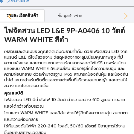
฿ 1,290
-38%
รายละเอียดสินค้า
ข้อมูลจำเพาะ
ไฟจัดสวน LED L&E 9P-A0406 10 วัตต์
WARM WHITE สีดำ
ให้สวนและต้นไม้ของคุณโดดเด่นในยามค่ำคืน ด้วยไฟจัดสวน LED จาก
แบรนด์ L&E ดีไซน์สวยงาม วัสดุผลิตจากอะลูมิเนียมคุณภาพสูง ที่มี
ความแข็งแรง และสามารถทนความร้อนจากหลอดไฟได้ดี มาพร้อมโทน
แสงแบบ WARM WHITE ให้แสงสีส้ม ช่วยให้รู้สึกถึงความอบอุ่น และ
ความผ่อนคลาย ด้วยค่ามาตรฐาน IP65 สามารถป้องกันฝุ่น และป้องกัน
น้ำได้ เหมาะสำหรับติดตั้งและตกแต่งพื้นที่บริเวณสนามหญ้า และสวนให้
สว่าง และโดดเด่นมากขึ้น
คุณสมบัติ
ไฟจัดสวน LED มีกำลังไฟ 10 วัตต์ ค่าความสว่าง 610 ลูเมน กระจาย
แสงได้กว้างทั่วบริเวณ
โทนแสง WARM WHITE แสงสีส้ม ช่วยให้รู้สึกถึงความอบอุ่น สบายตา
และความผ่อนคลาย
ใช้กับแรงดันไฟฟ้า 220-240 โวลต์, 50/60 เฮิรตซ์ มีอายุการใช้งาน
ขึ้นอยู่กับสภาพแวดล้อม