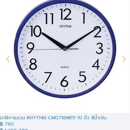
นาฬิกาแขวน RHYTHM CMG716NR11 10 นิ้ว สีน้ำเงิน
฿ 790