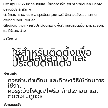
มาตรฐาน IP65 ป้องกันฝุ่นและน้ำจากการฉีด สามารถใช้งานภายนอกได้
อย่างมีประสิทธิภาพ
ตัวโคมและขาผลิตจากอะลูมิเนียมคุณภาพดี มีความแข็งแรงทนทาน
สามารถปักดินได้มั่นคง
ดีไซน์สวย เหมาะสำหรับประดับตกแต่งพื้นที่ภายในสวนเพื่อความสวยงาม
และให้แสงสว่าง
วิธีใช้งาน
ใช้สำหรับติดตั้งเพื่อ
เพิ่มแสงสว่าง และ
ประดับตกแต่ง
คำแนะนำ
ควรอ่านคำเตือน และศึกษาวิธีใช้ก่อนการ
ใช้งาน
ควรระวังไฟดูด/ไฟรั่ว ถ้าประกอบ และ
ติดตั้งไม่ถูกวิธี
ข้อควรระวัง