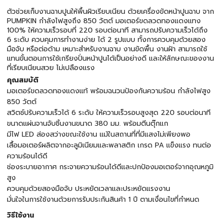
ตัวช่วยเก็บงานฉาบปูนให้พื้นผิวเรียบเนียน ด้วยเครื่องขัดหน้าปูนฉาบ จาก
PUMPKIN กำลังไฟสูงถึง 850 วัตต์ มอเตอร์ขดลวดทองแดงแทง
100% ให้ความเร็วรอบที่ 220 รอบต่อนาที สามารถปรับความเร็วได้ถึง
6 ระดับ ควบคุมการทำงานง่าย ได้ 2 รูปแบบ ทั้งการควบคุมด้วยสอง
มือจับ หรือต่อด้าม เหมาะสำหรับงานฉาบ งานขัดพื้น งานฝ้า สามารถใช้
แทนขั้นตอนการใช้เกรียงปั่นหน้าปูนได้เป็นอย่างดี และให้ลักษณะของงาน
ที่เรียบเนียนสวย ไม่เปลืองแรง
คุณสมบัติ
มอเตอร์ขดลวดทองแดงแท้ พร้อมฉนวนป้องกันความร้อน กำลังไฟสูง
850 วัตต์
สวิตช์ปรับความเร็วได้ 6 ระดับ ให้ความเร็วรอบสูงสุด 220 รอบต่อนาที
ขนาดแผ่นจานจับชิ้นงานขนาด 380 มม. พร้อมตีนตุ๊กแก
มีไฟ LED ส่องสว่างขณะใช้งาน แม้ในสถานที่ที่มีแสงไม่เพียงพอ
เสื้อมอเตอร์ผลิตจากอะลูมิเนียมและพลาสติก เกรด PA แข็งแรง ทนต่อ
ความร้อนได้ดี
ช่องระบายอากาศ กระจายความร้อนได้ดีและปกป้องมอเตอร์จากอุณหภูมิ
สูง
ควบคุมด้วยสองมือจับ ประหยัดเวลาและประหยัดแรงงาน
มั่นใจในการใช้งานด้วยการรับประกันสินค้า 1 ปี ตามเงื่อนไขที่กำหนด
วิธีใช้งาน