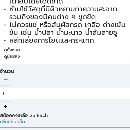
เตาอบโดยเด็ดขาด
ห้ามใช้วัสดุที่มีผิวหยาบทำความสะอาด
รวมถึงของมีคมต่าง ๆ ขูดขีด
ไม่ควรแช่ หรือสัมผัสกรด เกลือ ด่างเข้ม
ข้น เช่น น้ำปลา น้ำมะนาว น้ำส้มสายชู
หลีกเลี่ยงการโยนและกระแทก
ดูทั้งหมด
ดูน้อยลง
จำนวน
สต๊อคคงเหลือ
25
Each
เพิ่มใส่รถเข็น