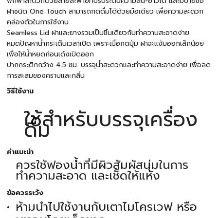
พกพาสะดวกด้วยสายสะพายที่ปรับระดับความสั้น-ยาวได้ และมีป้ายชื่อ
ฝาชนิด One Touch สามารถกดดื่มได้ด้วยมือเดียว เพื่อความสะดวก
คล่องตัวในการใช้งาน
Seamless Lid ฝาและยางรวมเป็นชิ้นเดียวกันทำความสะอาดง่าย
หมดปัญหาน้ำกระเด็นเวลาเปิด เพราะเมื่อกดปุ่ม ฝาจะแง้มออกเล็กน้อย
เพื่อให้น้ำหยดก่อนเด้งเปิดออก
ปากกระติกกว้าง 4.5 ซม. บรรจุน้ำสะดวกและทำความสะอาดง่าย เพื่อลด
การสะสมของคราบและกลิ่น
วิธีใช้งาน
ใช้สำหรับบรรจุเครื่อง
ดื่ม
คำแนะนำ
ควรใช้ฟองน้ำที่มีผิวสัมผัสนุ่มในการ
ทำความสะอาด และเช็ดให้แห้ง
ข้อควรระวัง
ห้ามนำไปใช้งานกับเตาไมโครเวฟ หรือ