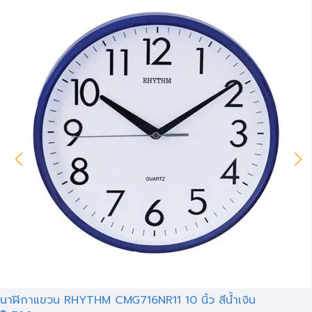
นาฬิกาแขวน RHYTHM CMG716NR11 10 นิ้ว สีน้ำเงิน