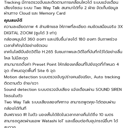
Tracking มีการตรวจจับและติดตามการเคลื่อนไหวได้ ระบบแจ้งเตือน
เสียงไซเรน ระบบ Two Way Talk สนทนาได้ทั้ง 2 ฝ่าย จัดเก็บข้อมูล
ผ่านทาง Cloud และ Memory Card
คุณสมบัติ
ความละเอียดภาพ 4 ล้านพิกเซล ให้ภาพที่ละเอียด คมชัดเสมือนจริง 3X
DIGITAL ZOOM (ซูมได้ 3 เท่า)
กล้องหมุนได้ 360 องศา และปรับขึ้น/ลงได้ 180 องศา จับภาพช่วง
เวลาสำคัญได้อย่างชัดเจน
เทคโนโลยีบีบอัดวิดีโอ H.265 รับชมภาพและวิดีโอที่บันทึกไว้ได้อย่างลื่น
ไหล ไม่มีสะดุด
สามามารถตั้งค่า Preset Point ให้กล้องเคลื่อนที่ไปยังจุดที่กำหนด 4
จุด กำหนดจุดพื้นที่ Site 6 จุด
Motion detection ระบบตรวจจับรูปร่างคนอัจฉริยะ, Auto tracking
ติดตามตัว ซ้าย/ขวา
Sound detection ระบบตรวจจับเสียง แจ้งเตือนผ่าน SOUND SIREN
ไซเรนในตัว
Two Way Talk ระบบเสียงสองทิศทาง สามารถพูดคุย-โต้ตอบผ่าน
กล้องได้ทันที
อินฟราเรด IR ในตัว มองเห็นได้ชัดในเวลากลางคืนได้ถึง 10 เมตร
สามารถดูสดผ่านแอพ Watashi loT และเชื่อมต่อกับอุปกรณ์อื่นๆ ได้
สะดวก