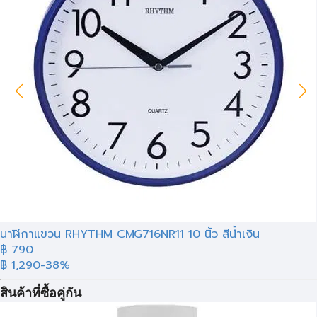
นาฬิกาแขวน RHYTHM CMG716NR11 10 นิ้ว สีน้ำเงิน
฿ 790
฿ 1,290
-38%
สินค้าที่ซื้อคู่กัน