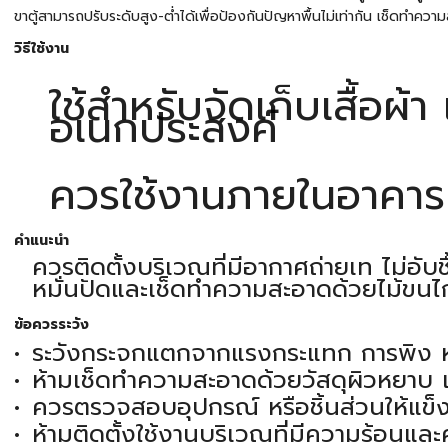
ขาตู้สามารถปรับระดับสูง-ต่ำได้เพื่อป้องกันปัญหาพื้นไม่เท่ากัน เช็ดทำควา
วิธีใช้งาน
ใช้สำหรับจัดเก็บเสื้อผ้
อเนกประสงค์
ควรใช้งานภายในอาคารเท
คำแนะนำ
ควรติดตั้งบริเวณที่มีอากาศถ่ายเท ไม่อับชื
หมั่นปัดและเช็ดทำความสะอาดด้วยไม้ขนไก่
ข้อควรระวัง
ระวังกระจกแตกจากแรงกระแทก การพิง หรื
ห้ามเช็ดทำความสะอาดด้วยวัสดุผิวหยาบ แล
ควรตรวจสอบอุปกรณ์ หรือชิ้นส่วนให้แข็
ห้ามติดตั้งใช้งานบริเวณที่มีความร้อนและ