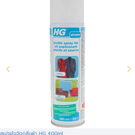
สเปรย์ขจัดกลิ่นผ้า HG 400ml