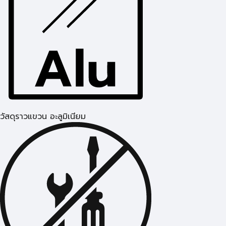
วัสดุราวแขวน อะลูมิเนียม