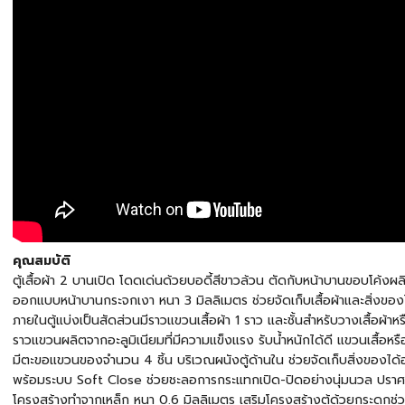
คุณสมบัติ
ตู้เสื้อผ้า 2 บานเปิด โดดเด่นด้วยบอดี้สีขาวล้วน ตัดกับหน้าบานขอบโค้ง
ออกแบบหน้าบานกระจกเงา หนา 3 มิลลิเมตร ช่วยจัดเก็บเสื้อผ้าและสิ่งของ
ภายในตู้แบ่งเป็นสัดส่วนมีราวแขวนเสื้อผ้า 1 ราว และชั้นสำหรับวางเสื้อผ้าห
ราวแขวนผลิตจากอะลูมิเนียมที่มีความแข็งแรง รับน้ำหนักได้ดี แขวนเสื้อห
มีตะขอแขวนของจำนวน 4 ชิ้น บริเวณผนังตู้ด้านใน ช่วยจัดเก็บสิ่งของได้อ
พร้อมระบบ Soft Close ช่วยชะลอการกระแทกเปิด-ปิดอย่างนุ่มนวล ปรา
โครงสร้างทำจากเหล็ก หนา 0.6 มิลลิเมตร เสริมโครงสร้างตู้ด้วยกระดูกช่