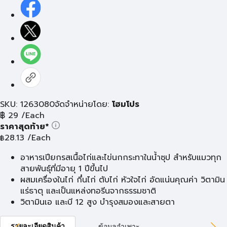
SKU: 1263080
จัดจำหน่ายโดย:
โฮมโปร
฿
29
/Each
ราคาสุดท้าย*
28.13
/Each
฿
อาหารเปียกรสเนื้อไก่และไข่นกกระทาในน้ำซุป สำหรับแมวทุก
สายพันธุ์ที่มีอายุ 1 ปีขึ้นไป
ผสมเครื่องในไก่ กึ๋นไก่ ตับไก่ หัวใจไก่ อัดแน่นคุณค่า วิตามิน
แร่ธาตุ และเป็นแหล่งทอรีนจากธรรมชาติ
วิตามินเอ และบี 12 สูง บำรุงสมองและสายตา
รายละเอียดสินค้า