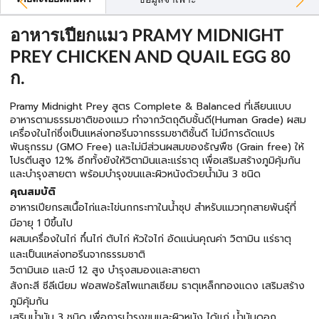
ข้อมูลจำเพาะ
อาหารเปียกแมว PRAMY MIDNIGHT
PREY CHICKEN AND QUAIL EGG 80
ก.
Pramy Midnight Prey สูตร Complete & Balanced ที่เลียนแบบ
อาหารตามธรรมชาติของแมว ทำจากวัตถุดิบชั้นดี(Human Grade) ผสม
เครื่องในไก่ซึ่งเป็นแหล่งทอรีนจากธรรมชาติชั้นดี ไม่มีการดัดแปร
พันธุกรรม (GMO Free) และไม่มีส่วนผสมของธัญพืช (Grain free) ให้
โปรตีนสูง 12% อีกทั้งยังให้วิตามินและแร่ธาตุ เพื่อเสริมสร้างภูมิคุ้มกัน
และบำรุงสายตา พร้อมบำรุงขนและผิวหนังด้วยน้ำมัน 3 ชนิด
คุณสมบัติ
อาหารเปียกรสเนื้อไก่และไข่นกกระทาในน้ำซุป สำหรับแมวทุกสายพันธุ์ที่
มีอายุ 1 ปีขึ้นไป
ผสมเครื่องในไก่ กึ๋นไก่ ตับไก่ หัวใจไก่ อัดแน่นคุณค่า วิตามิน แร่ธาตุ
และเป็นแหล่งทอรีนจากธรรมชาติ
วิตามินเอ และบี 12 สูง บำรุงสมองและสายตา
สังกะสี ซีลีเนียม ฟอสฟอรัสโพแทสเซียม ธาตุเหล็กทองแดง เสริมสร้าง
ภูมิคุ้มกัน
เสริมน้ำมัน 3 ชนิด เพื่อการบำรุงขนและผิวหนัง ได้แก่ น้ำมันดอก