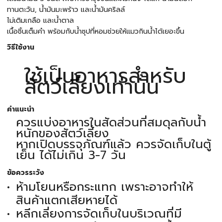
ทานตะวัน, น้ำมันมะพร้าว และน้ำมันคริลล์
ไม่เติมเกลือ และน้ำตาล
เนื้อชิ้นเต็มคำ พร้อมกับน้ำซุปที่หอมช่วยให้แมวกินน้ำได้เยอะขึ้น
วิธีใช้งาน
ใช้เป็นอาหารสำหรับ
สัตว์เลี้ยงเท่านั้น
คำแนะนำ
ควรแบ่งอาหารในสัดส่วนที่สมดุลกับน้ำ
หนักของสัตว์เลี้ยง
หากเปิดบรรจุภัณฑ์แล้ว ควรจัดเก็บในตู้
เย็น ได้ไม่เกิน 3-7 วัน
ข้อควรระวัง
ห้ามโยนหรือกระแทก เพราะอาจทำให้
สินค้าแตกเสียหายได้
หลีกเลี่ยงการจัดเก็บในบริเวณที่มี