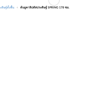
ดิษฐ์ตั้งพื้น
ต้นยูคาลิปตัสประดิษฐ์ SPRING 178 ซม.