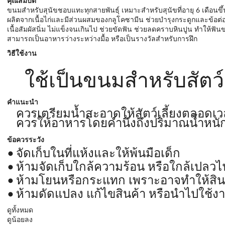
คุณสมบัติ
ขนมสำหรับสุนัขชอบแทะทุกสายพันธุ์ เหมาะสำหรับสุนัขที่อายุ 6 เดือนขึ
ผลิตจากเนื้อไก่และมีส่วนผสมของกลูโคซามีน ช่วยบำรุงกระดูกและข้อต่
เนื้อสัมผัสนิ่ม ไม่แข็งจนเกินไป ช่วยขัดฟัน ช่วยลดคราบหินปูน ทำให้ฟ
สามารถเป็นอาหารว่างระหว่างมื้อ หรือเป็นรางวัลสำหรับการฝึก
วิธีใช้งาน
ใช้เป็นขนมสำหรับสัตว์เล
คำแนะนำ
ควรเตรียมน้ำสะอาดให้สัตว์เลี้ยงตลอดเ
ควรให้อาหารโดยคำนึงถึงปริมาณน้ำหนัก
ข้อควรระวัง
จัดเก็บในที่แห้งและให้พ้นมือเด็ก
ห้ามจัดเก็บใกล้ความร้อน หรือใกล้เปลวไ
ห้ามโยนหรือกระแทก เพราะอาจทำให้สินค
ห้ามดัดแปลง แก้ไขสินค้า หรือนำไปใช้ง
ดูทั้งหมด
ดูน้อยลง