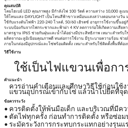
คุณสมบัติ
โคมไฮเบย์ LED คุณภาพสูง มีกำลังไฟ 100 วัตต์ ความสว่าง 10,000 ลูเม
ให้โทนแสง DAYLIGHT เป็นโทนสีฟ้าขาวเหมือนแสงสว่างตอนกลางวัน ม
ใช้กับแรงดันไฟฟ้า 220-240 โวลต์, 50/60 เฮิรตซ์ อายุการใช้งานขึ้นอยู
ระบบป้องกันจากไฟกระชากและฟ้าผ่า 4 KV ลดการก่อให้เกิดความเสียห
มาตรฐาน IP65 ช่วยกันฝุ่นและน้ำได้อย่างมีประสิทธิภาพ เหมาะสำหรั
ผลิตจากอะลูมิเนียมคุณภาพดี ทนต่อการใช้งาน มีรูระบายความร้อน ช่วย
ภายในกล่องมีอุปกรณ์และโซ่พร้อมติดตั้ง เหมาะสำหรับใช้ติดตั้งพื้นที่ต้
วิธีใช้งาน
ใช้เป็นไฟแขวนเพื่อกา
คำแนะนำ
ควรอ่านคำเตือนและศึกษาวิธีใช้ก่อนใช้
แขวนอุปกรณ์เข้ากับโซ่ แล้วนำไปยึดที่จุด
ข้อควรระวัง
ควรติดตั้งให้พ้นมือเด็ก และบริเวณที่มีค
ตัดไฟทุกครั้ง ก่อนทำการติดตั้ง หรือซ่อม
ระมัดระวังการกระทบกระแทกอย่างรุนแรง