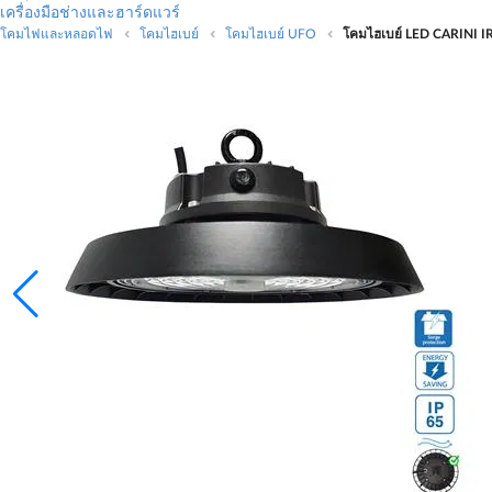
เครื่องมือช่างและฮาร์ดแวร์
โคมไฟและหลอดไฟ
โคมไฮเบย์
โคมไฮเบย์ UFO
โคมไฮเบย์ LED CARINI I