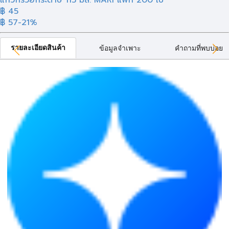
แก้วกรวยกระดาษ 115 มล. MARI แพ็ก 200 ใบ
฿ 45
฿ 57
-21%
รายละเอียดสินค้า
ข้อมูลจำเพาะ
คำถามที่พบบ่อย