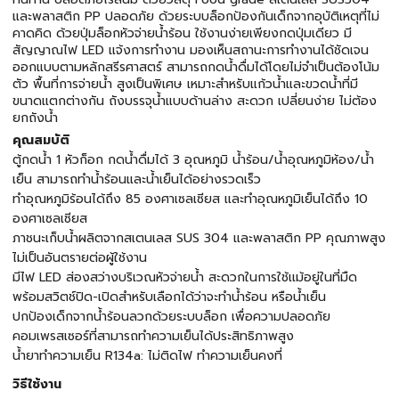
และพลาสติก PP ปลอดภัย ด้วยระบบล็อกป้องกันเด็กจากอุบัติเหตุที่ไม่
คาดคิด ด้วยปุ่มล็อกหัวจ่ายน้ำร้อน ใช้งานง่ายเพียงกดปุ่มเดียว มี
สัญญาณไฟ LED แจ้งการทำงาน มองเห็นสถานะการทำงานได้ชัดเจน
ออกแบบตามหลักสรีรศาสตร์ สามารถกดน้ำดื่มได้โดยไม่จำเป็นต้องโน้ม
ตัว พื้นที่การจ่ายน้ำ สูงเป็นพิเศษ เหมาะสำหรับแก้วน้ำและขวดน้ำที่มี
ขนาดแตกต่างกัน ถังบรรจุน้ำแบบด้านล่าง สะดวก เปลี่ยนง่าย ไม่ต้อง
ยกถังน้ำ
คุณสมบัติ
ตู้กดน้ำ 1 หัวก็อก กดน้ำดื่มได้ 3 อุณหภูมิ น้ำร้อน/น้ำอุณหภูมิห้อง/น้ำ
เย็น สามารถทำน้ำร้อนและน้ำเย็นได้อย่างรวดเร็ว
ทำอุณหภูมิร้อนได้ถึง 85 องศาเซลเซียส เเละทำอุณหภูมิเย็นได้ถึง 10
องศาเซลเซียส
ภาชนะเก็บน้ำผลิตจากสเตนเลส SUS 304 และพลาสติก PP คุณภาพสูง
ไม่เป็นอันตรายต่อผู้ใช้งาน
มีไฟ LED ส่องสว่างบริเวณหัวจ่ายน้ำ สะดวกในการใช้เเม้อยู่ในที่มืด
พร้อมสวิตช์ปิด-เปิดสำหรับเลือกได้ว่าจะทำน้ำร้อน หรือน้ำเย็น
ปกป้องเด็กจากน้ำร้อนลวกด้วยระบบล็อก เพื่อความปลอดภัย
คอมเพรสเซอร์ที่สามารถทำความเย็นได้ประสิทธิภาพสูง
น้ำยาทำความเย็น R134a: ไม่ติดไฟ ทำความเย็นคงที่
วิธีใช้งาน