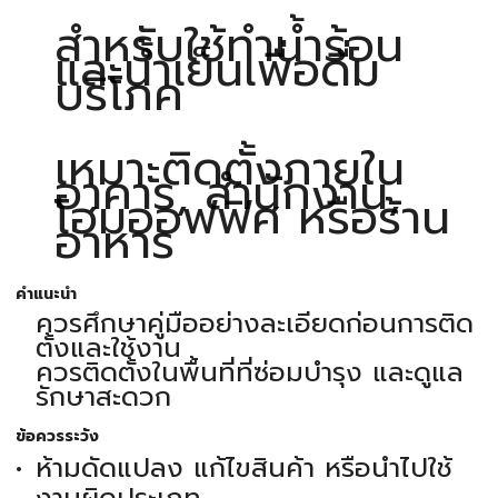
สำหรับใช้ทำนํ้าร้อน
และนํ้าเย็นเพื่อดื่ม
บริโภค
เหมาะติดตั้งภายใน
อาคาร, สำนักงาน,
โฮมออฟฟิศ หรือร้าน
อาหาร
คำแนะนำ
ควรศึกษาคู่มืออย่างละเอียดก่อนการติด
ตั้งและใช้งาน
ควรติดตั้งในพื้นที่ที่ซ่อมบำรุง และดูแล
รักษาสะดวก
ข้อควรระวัง
ห้ามดัดแปลง แก้ไขสินค้า หรือนำไปใช้
งานผิดประเภท