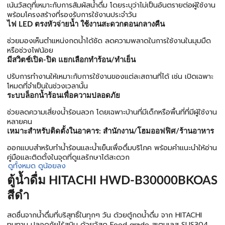
เน้นวัสดุที่เหมาะกับการสัมผัสน้ำดื่ม โดยระบุว่าไม่เป็นอันตรายต่อผู้ใช้งาน
พร้อมโครงสร้างที่รองรับการใช้งานประจำวัน
ไฟ LED ตรงหัวจ่ายน้ำ ใช้งานสะดวกตอนกลางคืน
ช่วยมองเห็นตำแหน่งกดน้ำได้ชัด ลดความพลาดในการใช้งานในมุมมืด
หรือช่วงไฟน้อย
มีสวิตช์เปิด-ปิด แยกเลือกทำร้อน/ทำเย็น
ปรับการทำงานให้เหมาะกับการใช้งานของแต่ละสถานที่ได้ เช่น เปิดเฉพาะ
โหมดที่จำเป็นในช่วงเวลานั้น
ระบบล็อกน้ำร้อนเพื่อความปลอดภัย
ช่วยลดความเสี่ยงน้ำร้อนลวก โดยเฉพาะบ้านที่มีเด็กหรือพื้นที่ที่มีผู้ใช้งาน
หลายคน
เหมาะสำหรับติดตั้งในอาคาร: สำนักงาน/โฮมออฟฟิศ/ร้านอาหาร
ออกแบบสำหรับทำน้ำร้อนและน้ำเย็นเพื่อดื่มบริโภค พร้อมคำแนะนำให้อ่าน
คู่มือและติดตั้งในจุดที่ดูแลรักษาได้สะดวก
ดูทั้งหมด
ดูน้อยลง
ตู้น้ำดื่ม HITACHI HWD-B30000BKOAS
สีดำ
สดชื่นจากน้ำดื่มที่บริสุทธิ์ในทุกๆ วัน ด้วยตู้กดน้ำดื่ม จาก HITACHI
ทนทาน ปลอดภัยไร้สนิม ด้วยวัสดุ Food grade สเตนเลส SUS304