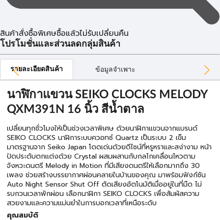
สินค้าสั่งซื้อพิเศษซื้อแล้วไม่รับเปลี่ยนคืน
โปรโมชั่นและส่วนลดกลุ่มสินค้า
รายละเอียดสินค้า
ข้อมูลจำเพาะ
นาฬิกาแขวน SEIKO CLOCKS MELODY
QXM391N 16 นิ้ว สีน้ำตาล
เปลี่ยนทุกชั่วโมงให้เป็นช่วงเวลาพิเศษ ด้วยนาฬิกาแขวนจากแบรนด์
SEIKO CLOCKS นาฬิการะบบควอทซ์ Quartz เป็นระบบ 2 เข็ม
มาตรฐานจาก Seiko Japan โดดเด่นด้วยดีไซน์ที่หรูหราและสง่างาม หน้า
ปัดประดับตกแต่งด้วย Crystal ผสมผสานกับกลไกเคลื่อนไหวตาม
จังหวะดนตรี Melody in Motion ที่มีเสียงดนตรีให้เลือกมากถึง 30
เพลง ช่วยสร้างบรรยากาศผ่อนคลายในบ้านของคุณ มาพร้อมฟังก์ชัน
Auto Night Sensor Shut Off ตัดเสียงอัตโนมัติเมื่ออยู่ในที่มืด ไม่
รบกวนเวลาพักผ่อน เลือกนาฬิกา SEIKO CLOCKS เพื่อสัมผัสความ
สวยงามและความแม่นยำในการบอกเวลาที่เหนือระดับ
คุณสมบัติ