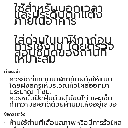
ใช้สำหรับบอกเวลา
และประดับตกแต่ง
ภายในอาคาร
ใส่ถ่านในนาฬิกาก่อน
การใช้งาน โดยตรวจ
สอบชนิดของถ่านที่
เหมาะสม
คำแนะนำ
ควรยึดที่แขวนนาฬิกากับผนังให้แน่น
โดยฝังสกรูให้บริเวณหัวโผล่ออกมา
ประมาณ 1 ซม.
ควรหมั่นปัดฝุ่นด้วยไม้ขนไก่ และเช็ด
ทำความสะอาดด้วยผ้านุ่มแห้งอยู่เสมอ
ข้อควรระวัง
ห้ามใช้ถ่านที่เสื่อมสภาพหรือมีการรั่วไหล