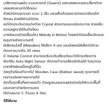
นาฬิกาแขวนผนัง ระบบควอทซ์ (Quartz) แสดงผลแบบแอนะล็อกด้วย
เลขแสดงเวลาได้ชัดเจน
ตัวหน้าปัดบอกเวลา ระบบ 2 เข็ม มองเห็นตัวเลขอารบิกขนาดใหญ่ได้
ชัดเจน ช่วยให้อ่านได้ง่าย
หน้าปัดประดับตกแต่งด้วย Crystal สวยงามและเปล่งประกาย ช่วยเพิ่ม
ความหรูหราให้กับตัวเรือน
มาพร้อมกลไกเคลื่อนไหว Melody in Motion โดยหน้าปัดเคลื่อนไหวและ
หมุนตามจังหวะดนตรี
มีเสียงเมโลดี้ (Melodies) ให้เลือก 4 เซต และมีเพลงให้เลือกได้ตาม
ต้องการมากถึง 30 เพลง
มี Volume Control สามารถปรับระดับเสียงดังเบาได้ตามต้องการ
ฟังก์ชัน Auto Night Sensor ตัดการทำงานเสียงอัตโนมัติ ไม่รบกวน
เวลาพักผ่อนเมื่ออยู่ในที่มืด
วัสดุตัวเรือนทำจากไม้ Wooden Case (Rubber wood) คุณภาพดี
ทนทานต่อสภาพอากาศได้
ติดตั้งทุกพื้นที่อย่างลงตัว ด้วยรูปแบบแขวนผนังช่วยไม่ให้เกะกะพื้นที่
และองศาง่ายต่อการมอง
ใช้ถ่านขนาด C จำนวน 4 ก้อน
วิธีใช้งาน