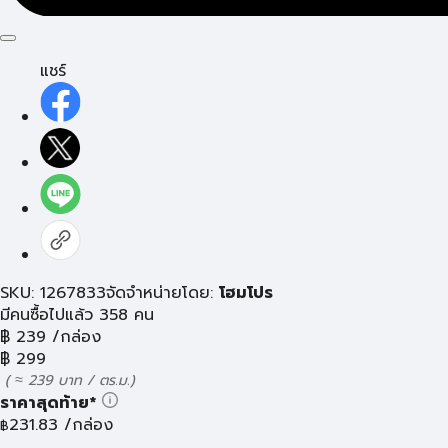
แชร์
SKU: 1267833
จัดจำหน่ายโดย:
โฮมโปร
มีคนซื้อไปแล้ว 358 คน
฿
239
/กล่อง
฿
299
( ≈ 239 บาท / ตร.ม.)
ราคาสุดท้าย*
231.83
/กล่อง
฿