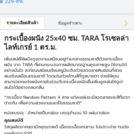
฿ 229
-8%
รายละเอียดสินค้า
ข้อมูลจำเพาะ
กระเบื้องผนัง 25x40 ซม. TARA โรเซลล่า
ไลท์เกรย์ 1 ตร.ม.
เพิ่มเสน่ห์ให้ผนังดูงดงามเสมือนอยู่ท่ามกลางธรรมชาติด้วยกระเบื้อง
ผนัง จาก TARA ที่ผ่านกระบวนการผลิตมาตรฐานคุณภาพสูง ใช้งานได้
อย่างมั่นใจ สะท้อนรสนิยมเรียบหรูมีระดับด้วยลวดลายหินอ่อนที่สวย
สมจริงเสมือนธรรมชาติ โดดเด่นด้วยโทนสีที่ดูสบายตา ช่วยให้คุณ
สามารถตกแต่งผนังภายในร่วมกับกระเบื้องชนิดอื่นเพิ่มลูกเล่นให้ดูน่า
สนใจได้อย่างกลมกลืน
*กระเบื้อง Random Pattern 4 ลาย แต่ละแผ่นจะมีลวดลายและสีที่แตก
ต่างกัน เพื่อความสวยงามและเป็นธรรมชาติ*
หน่วยบรรจุ : จำหน่ายเป็นกล่อง บรรจุจำนวน 10 แผ่น/กล่อง
คุณสมบัติ
วัสดุผลิตจากเซรามิกคุณภาพดี เนื้อกระเบื้องทนทาน ไม่เปราะง่าย ทนต่อ
รอยขีดข่วนได้ดี