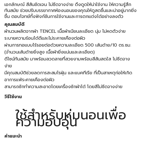
เอกลักษณ์ สีสันชัดเจน ไม่ซีดจางง่าย ดึงดูดให้น่าใช้งาน ให้ความรู้สึก
ทันสมัย ช่วยปรับบรรยากาศห้องนอนของคุณให้ดูสดชื่นและน่าอยู่มากยิ่ง
ขึ้น ตอบโจทย์ทั้งฟังก์ชันการใช้งานและการตกแต่งได้อย่างลงตัว
คุณสมบัติ
ผ้านวมผลิตจากผ้า TENCEL เนื้อผ้าเนียนละเอียด นุ่ม ไม่หดตัวง่าย
ระบายความร้อนได้ดีและไม่ระคายเคืองต่อผิว
ผ่านการทอแบบไร้รอยต่อด้วยความละเอียด 500 เส้นด้าย/10 ตร.ซม.
(จำนวนเส้นด้ายยิ่งสูง เนื้อผ้ายิ่งแน่นและละเอียด)
ดีไซน์ทันสมัย มาพร้อมลวดลายที่สวยงามพร้อมสีสันสดใส ไม่ซีดจาง
ง่าย
มีคุณสมบัติช่วยลดการสะสมไรฝุ่น และแบคทีเรีย ที่เป็นสาเหตุก่อให้เกิด
อาการแพ้ระคายเคืองต่อผิว
สามารถซักทำความสะอาดโดยเครื่องซักผ้าได้ โดยสีไม่ซีดจางง่าย
วิธีใช้งาน
ใช้สำหรับห่มนอนเพื่อ
ความอบอุ่น
คำแนะนำ