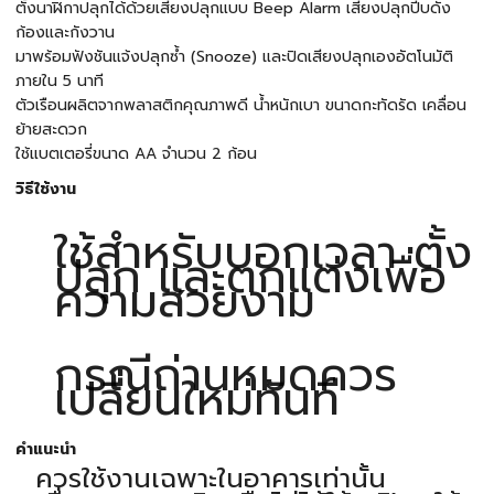
ตั้งนาฬิกาปลุกได้ด้วยเสียงปลุกแบบ Beep Alarm เสียงปลุกปี๊บดัง
ก้องและกังวาน
มาพร้อมฟังชันแจ้งปลุกซ้ำ (Snooze) และปิดเสียงปลุกเองอัตโนมัติ
ภายใน 5 นาที
ตัวเรือนผลิตจากพลาสติกคุณภาพดี น้ำหนักเบา ขนาดกะทัดรัด เคลื่อน
ย้ายสะดวก
ใช้แบตเตอรี่ขนาด AA จำนวน 2 ก้อน
วิธีใช้งาน
ใช้สำหรับบอกเวลา ตั้ง
ปลุก และตกแต่งเพื่อ
ความสวยงาม
กรณีถ่านหมดควร
เปลี่ยนใหม่ทันที
คำแนะนำ
ควรใช้งานเฉพาะในอาคารเท่านั้น