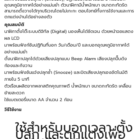
อุณหภูมิอากาศได้อย่างแม่นยำ ตัวนาฬิกามีน้ำหนักเบา ขนาดกะทัดรัด
สามารถตั้งวางได้ทุกบริเวณโดยไม่เกะกะ ตอบโจทย์ทั้งการใช้งานและการ
ตกแต่งบ้านได้อย่างลงตัว
คุณสมบัติ
นาฬิกาตั้งโต๊ะระบบดิจิทัล (Digital) มองเห็นได้ชัดเจน ด้วยหน้าจอแสดง
ผล LCD
มาพร้อมฟังก์ชันปฏิทินที่บอก วัน/เดือน/ปี และบอกอุณหภูมิอากาศได้
อย่างแม่นยำ
ตั้งนาฬิกาปลุกได้ด้วยเสียงปลุกแบบ Beep Alarm เสียงปลุกปี๊บดัง
ก้องและกังวาน
มาพร้อมฟังชันแจ้งปลุกซ้ำ (Snooze) และปิดเสียงปลุกเองอัตโนมัติ
ภายใน 5 นาที
ตัวเรือนผลิตจากพลาสติกคุณภาพดี น้ำหนักเบา ขนาดกะทัดรัด เคลื่อน
ย้ายสะดวก
ใช้แบตเตอรี่ขนาด AA จำนวน 2 ก้อน
วิธีใช้งาน
ใช้สำหรับบอกเวลา ตั้ง
ปลุก และตกแต่งเพื่อ