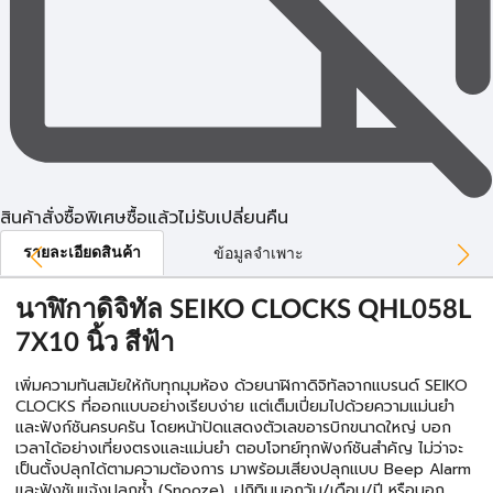
สินค้าสั่งซื้อพิเศษซื้อแล้วไม่รับเปลี่ยนคืน
รายละเอียดสินค้า
ข้อมูลจำเพาะ
นาฬิกาดิจิทัล SEIKO CLOCKS QHL058L
7X10 นิ้ว สีฟ้า
เพิ่มความทันสมัยให้กับทุกมุมห้อง ด้วยนาฬิกาดิจิทัลจากแบรนด์ SEIKO
CLOCKS ที่ออกแบบอย่างเรียบง่าย แต่เต็มเปี่ยมไปด้วยความแม่นยำ
และฟังก์ชันครบครัน โดยหน้าปัดแสดงตัวเลขอารบิกขนาดใหญ่ บอก
เวลาได้อย่างเที่ยงตรงและแม่นยำ ตอบโจทย์ทุกฟังก์ชันสำคัญ ไม่ว่าจะ
เป็นตั้งปลุกได้ตามความต้องการ มาพร้อมเสียงปลุกแบบ Beep Alarm
และฟังชันแจ้งปลุกซ้ำ (Snooze), ปฏิทินบอกวัน/เดือน/ปี หรือบอก