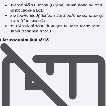
นาฬิกาตั้งโต๊ะระบบดิจิทัล (Digital) มองเห็นได้ชัดเจน ด้วย
หน้าจอแสดงผล LCD
มาพร้อมฟังก์ชันปฏิทินที่บอก วัน/เดือน/ปี และบอกอุณหภูมิ
อากาศได้อย่างแม่นยำ
ตั้งนาฬิกาปลุกได้ด้วยเสียงปลุกแบบ Beep Alarm เสียง
ปลุกปี๊บดังก้องและกังวาน
ไม่สามารถเปลี่ยนคืนสินค้าได้