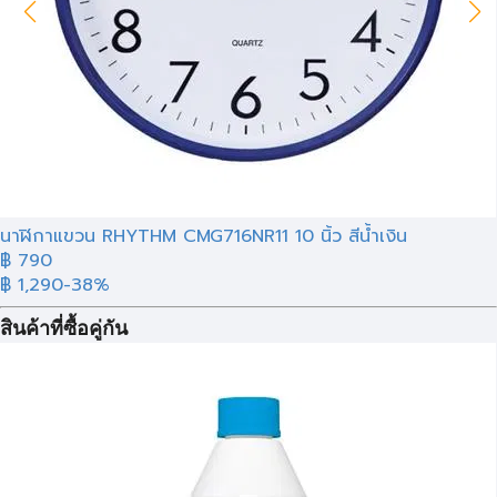
นาฬิกาแขวน RHYTHM CMG716NR11 10 นิ้ว สีน้ำเงิน
฿ 790
฿ 1,290
-38%
สินค้าที่ซื้อคู่กัน