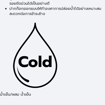
รอยขีดข่วนได้เป็นอย่างดี
ปากก๊อกออกแบบให้ทำองศาการปล่อยน้ำได้อย่างเหมาะสม
สะดวกต่อการชำระล้าง
น้ำเย็น/ผสม น้ำเย็น