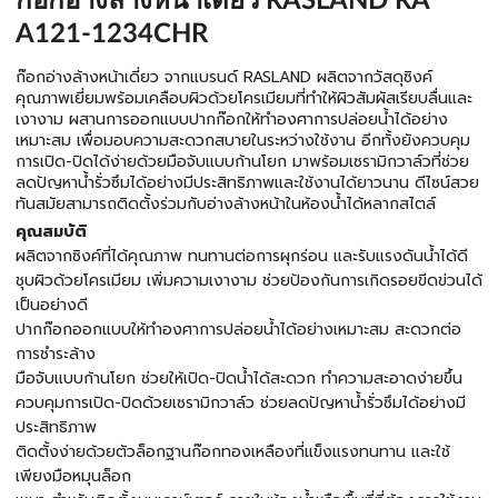
ก๊อกอ่างล้างหน้าเดี่ยว RASLAND RA
A121-1234CHR
ก๊อกอ่างล้างหน้าเดี่ยว จากแบรนด์ RASLAND ผลิตจากวัสดุซิงค์
คุณภาพเยี่ยมพร้อมเคลือบผิวด้วยโครเมียมที่ทำให้ผิวสัมผัสเรียบลื่นและ
เงางาม ผสานการออกแบบปากก๊อกให้ทำองศาการปล่อยน้ำได้อย่าง
เหมาะสม เพื่อมอบความสะดวกสบายในระหว่างใช้งาน อีกทั้งยังควบคุม
การเปิด-ปิดได้ง่ายด้วยมือจับแบบก้านโยก มาพร้อมเซรามิกวาล์วที่ช่วย
ลดปัญหาน้ำรั่วซึมได้อย่างมีประสิทธิภาพและใช้งานได้ยาวนาน ดีไซน์สวย
ทันสมัยสามารถติดตั้งร่วมกับอ่างล้างหน้าในห้องน้ำได้หลากสไตล์
คุณสมบัติ
ผลิตจากซิงค์ที่ได้คุณภาพ ทนทานต่อการผุกร่อน และรับแรงดันน้ำได้ดี
ชุบผิวด้วยโครเมียม เพิ่มความเงางาม ช่วยป้องกันการเกิดรอยขีดข่วนได้
เป็นอย่างดี
ปากก๊อกออกแบบให้ทำองศาการปล่อยน้ำได้อย่างเหมาะสม สะดวกต่อ
การชำระล้าง
มือจับแบบก้านโยก ช่วยให้เปิด-ปิดน้ำได้สะดวก ทำความสะอาดง่ายขึ้น
ควบคุมการเปิด-ปิดด้วยเซรามิกวาล์ว ช่วยลดปัญหาน้ำรั่วซึมได้อย่างมี
ประสิทธิภาพ
ติดตั้งง่ายด้วยตัวล็อกฐานก๊อกทองเหลืองที่แข็งแรงทนทาน และใช้
เพียงมือหมุนล็อก