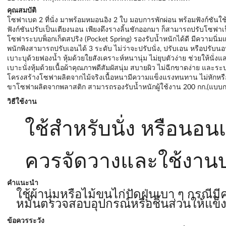
คุณสมบัติ
โซฟาเบด 2 ที่นั่ง มาพร้อมหมอนอิง 2 ใบ มอบการพักผ่อน พร้อมฟังก์ชัน
ฟังก์ชันปรับเป็นเตียงนอน เพียงดึงรางลิ้นชักออกมา ก็สามารถปรับโซฟาเ
โซฟาระบบพ็อกเก็ตสปริง (Pocket Spring) รองรับน้ำหนักได้ดี มีความนิ่มแ
พนักพิงสามารถปรับเอนได้ 3 ระดับ ไม่ว่าจะปรับนั่ง, ปรับเอน หรือปรับ
เบาะบุด้วยฟองน้ำ หุ้มด้วยใยสังเคราะห์หนานุ่ม ไม่ยุบตัวง่าย ช่วยให้นั่
เบาะนั่งหุ้มด้วยเนื้อผ้าคุณภาพดีสัมผัสนุ่ม สบายผิว ไม่ฉีกขาดง่าย และร
โครงสร้างโซฟาผลิตจากไม้จริงเนื้อหนามีความแข็งแรงทนทาน ไม่หักหร
ขาโซฟาผลิตจากพลาสติก สามารถรองรับน้ำหนักผู้ใช้งาน 200 กก.(แบบก
วิธีใช้งาน
ใช้สำหรับนั่ง หรือนอนเ
ควรจัดวางและใช้งานบนพ
คำแนะนำ
ใช้ผ้านุ่มหรือไม้ขนไก่ปัดฝุ่นเบา ๆ กรณี
หมั่นตรวจสอบอุปกรณ์หรือชิ้นส่วนให้แข็
ข้อควรระวัง