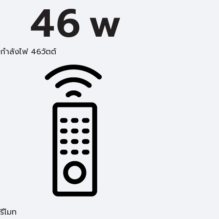
กำลังไฟ 46วัตต์
รีโมท