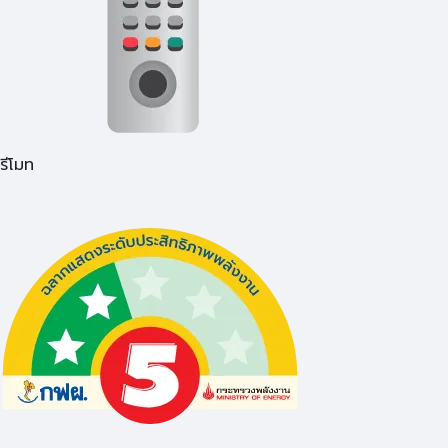
รีโมท