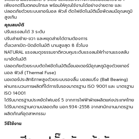
เพียงกดรีโมตคอนโทรล พร้อมให้คุณใช้งานได้อย่างง่ายดาย และ
ปลอดภัยด้วยระบบเทอร์มอล ฟิวส์ ตัดไฟอัตโนมัติเมื่อพัดลมมีอุณหภูมิ
สูงเกิน
คุณสมบัติ
ปรับแรงลมได้ 3 ระดับ
ปรับส่ายซ้าย-ขวา และหยุดส่ายได้ตามต้องการ
ตั้งเวลาเปิด-ปิดอัตโนมัติ นานสูงสุด 8 ชั่วโมง
NATURAL แรงลมดุจธรรมชาติควบคุมระดับแรงลมให้ทำงานแรงสลับ
เบาอัตโนมัติ
ปลอดภัยด้วยระบบตัดไฟอัตโนมัติเมื่อมอเตอร์มีอุณหภูมิสูงด้วยเทอร์
มอล ฟิวส์ (Thermal Fuse)
มอเตอร์ประสิทธิภาพสูงด้วยระบบรองลื่น บอลแบริ่ง (Ball Bearing)
ผ่านกระบวนการผลิตที่ได้การรับรองมาตรฐาน ISO 9001 และ มาตรฐาน
ISO 14001
ได้รับมาตรฐานประหยัดไฟเบอร์ 5 จากการไฟฟ้าฝ่ายผลิตแห่งประเทศไทย
ได้รับมาตรฐานความปลอดภัย มอก.934-2558 จากสานักงานมาตรฐาน
ผลิตภัณฑ์อุตสาหกรรม
วิธีใช้งาน