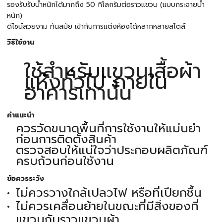
รองรับรับน้ำหนักได้มากถึง 50 กิโลกรัมต่อราวแขวน (แบบกระจายน้ำ
หนัก)
ดีไซน์สวยงาม ทันสมัย เข้ากับการแต่งห้องได้หลากหลายสไตล์
วิธีใช้งาน
ใช้สำหรับแขวนเสื้อผ้า
แห้งทั่วไป ภายใน
อาคารเท่านั้น
คำแนะนำ
ควรวัดขนาดพื้นที่การใช้งานให้แม่นยำ
ก่อนการติดตั้งสินค้า
ตรวจสอบให้แน่ใจว่าประกอบผลิตภัณฑ์
ครบถ้วนก่อนใช้งาน
ข้อควรระวัง
ไม่ควรวางใกล้เปลวไฟ หรือที่เปียกชื้น
ไม่ควรเคลื่อนย้ายในขณะที่มีสิ่งของที่
แขวนกับราวแขวนผ้า