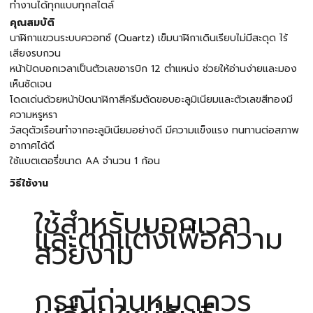
ทำงานได้ทุกแบบทุกสไตล์
คุณสมบัติ
นาฬิกาแขวนระบบควอทซ์ (Quartz) เข็มนาฬิกาเดินเรียบไม่มีสะดุด ไร้
เสียงรบกวน
หน้าปัดบอกเวลาเป็นตัวเลขอารบิก 12 ตำแหน่ง ช่วยให้อ่านง่ายและมอง
เห็นชัดเจน
โดดเด่นด้วยหน้าปัดนาฬิกาสีครีมตัดขอบอะลูมิเนียมและตัวเลขสีทองมี
ความหรูหรา
วัสดุตัวเรือนทำจากอะลูมิเนียมอย่างดี มีความแข็งแรง ทนทานต่อสภาพ
อากาศได้ดี
ใช้แบตเตอรี่ขนาด AA จำนวน 1 ก้อน
วิธีใช้งาน
ใช้สำหรับบอกเวลา
และตกแต่งเพื่อความ
สวยงาม
กรณีถ่านหมดควร