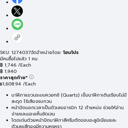
SKU: 1274037
จัดจำหน่ายโดย:
โฮมโปร
มีคนซื้อไปแล้ว 1 คน
฿
1,746
/Each
฿
1,940
ราคาสุดท้าย*
1,608.94
/Each
฿
นาฬิกาแขวนระบบควอทซ์ (Quartz) เข็มนาฬิกาเดินเรียบไม่มี
สะดุด ไร้เสียงรบกวน
หน้าปัดบอกเวลาเป็นตัวเลขอารบิก 12 ตำแหน่ง ช่วยให้อ่าน
ง่ายและมองเห็นชัดเจน
โดดเด่นด้วยหน้าปัดนาฬิกาสีครีมตัดขอบอะลูมิเนียมและ
ตัวเลขสีทองมีความหรูหรา