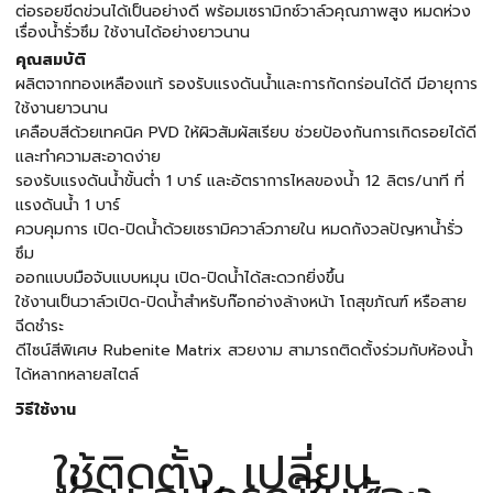
ต่อรอยขีดข่วนได้เป็นอย่างดี พร้อมเซรามิกซ์วาล์วคุณภาพสูง หมดห่วง
เรื่องน้ำรั่วซึม ใช้งานได้อย่างยาวนาน
คุณสมบัติ
ผลิตจากทองเหลืองแท้ รองรับแรงดันน้ำและการกัดกร่อนได้ดี มีอายุการ
ใช้งานยาวนาน
เคลือบสีด้วยเทคนิค PVD ให้ผิวสัมผัสเรียบ ช่วยป้องกันการเกิดรอยได้ดี
และทำความสะอาดง่าย
รองรับแรงดันน้ำขั้นต่ำ 1 บาร์ และอัตราการไหลของน้ำ 12 ลิตร/นาที ที่
แรงดันน้ำ 1 บาร์
ควบคุมการ เปิด-ปิดน้ำด้วยเซรามิควาล์วภายใน หมดกังวลปัญหาน้ำรั่ว
ซึม
ออกแบบมือจับแบบหมุน เปิด-ปิดน้ำได้สะดวกยิ่งขึ้น
ใช้งานเป็นวาล์วเปิด-ปิดน้ำสำหรับก๊อกอ่างล้างหน้า โถสุขภัณฑ์ หรือสาย
ฉีดชำระ
ดีไซน์สีพิเศษ Rubenite Matrix สวยงาม สามารถติดตั้งร่วมกับห้องน้ำ
ได้หลากหลายสไตล์
วิธีใช้งาน
ใช้ติดตั้ง, เปลี่ยน,