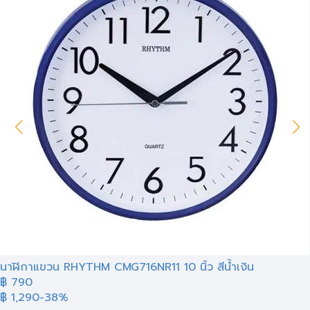
นาฬิกาแขวน RHYTHM CMG716NR11 10 นิ้ว สีน้ำเงิน
฿ 790
฿ 1,290
-38%