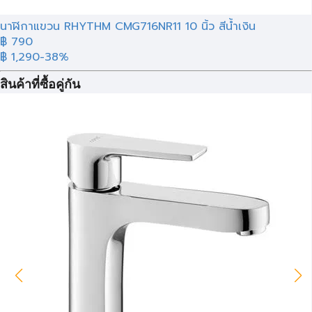
นาฬิกาแขวน RHYTHM CMG716NR11 10 นิ้ว สีน้ำเงิน
฿ 790
฿ 1,290
-38%
สินค้าที่ซื้อคู่กัน