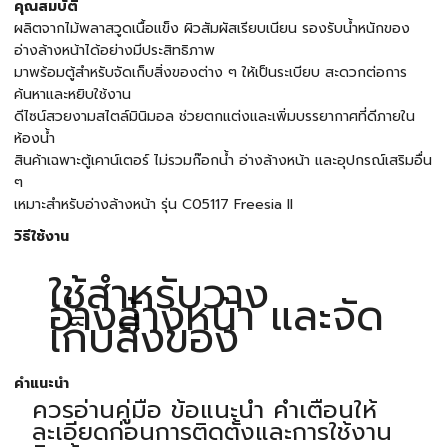
คุณสมบัติ
ผลิตจากไม้พลาสวูดเนื้อแข็ง ผิวสัมผัสเรียบเนียน รองรับน้ำหนักของ
อ่างล้างหน้าได้อย่างมีประสิทธิภาพ
มาพร้อมตู้สำหรับจัดเก็บสิ่งของต่าง ๆ ให้เป็นระเบียบ สะดวกต่อการ
ค้นหาและหยิบใช้งาน
ดีไซน์สวยงามสไตล์มินิมอล ช่วยตกแต่งและเพิ่มบรรยากาศที่ดีภายใน
ห้องน้ำ
สินค้าเฉพาะตู้เคาน์เตอร์ ไม่รวมก๊อกน้ำ อ่างล้างหน้า และอุปกรณ์เสริมอื่น
ๆ
เหมาะสำหรับอ่างล้างหน้า รุ่น C05117 Freesia II
วิธีใช้งาน
ใช้สำหรับวาง
อ่างล้างหน้า และจัด
เก็บสิ่งของ
คำแนะนำ
ควรอ่านคู่มือ ข้อแนะนำ คำเตือนให้
ละเอียดก่อนการติดตั้งและการใช้งาน